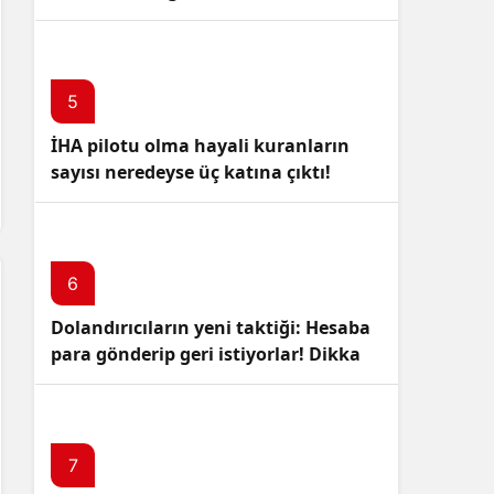
5
İHA pilotu olma hayali kuranların
sayısı neredeyse üç katına çıktı!
6
Dolandırıcıların yeni taktiği: Hesaba
para gönderip geri istiyorlar! Dikkat
Edin!
7