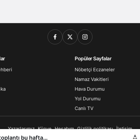
lar
Popüler Sayfalar
ehberi
Nöbetçi Eczaneler
Namaz Vakitleri
ika
Hava Durumu
Yol Durumu
Canlı TV
Yazarlarımız
Künye
Hesabım
Gizlilik politikası
İletişim
© Telif Hakkı 2026, Tüm Hakları Saklıdır
toplantı bu hafta