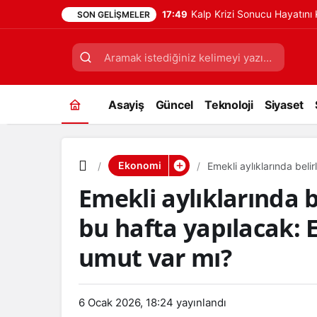
Kalp Krizi Sonucu Hayatın
17:49
SON GELIŞMELER
Asayiş
Güncel
Teknoloji
Siyaset
Ekonomi
Emekli aylıklarında beli
için umut var mı?
Emekli aylıklarında b
bu hafta yapılacak: E
umut var mı?
6 Ocak 2026, 18:24
yayınlandı