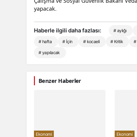
Çalışma ve Sosyal Güvenlik Bakanı Veda
yapacak.
Haberle ilgili daha fazlası:
# aylığı
# hafta
# İçin
# kocaeli
# Kritik
#
# yapılacak
Benzer Haberler
Ekonomi
Ekonomi