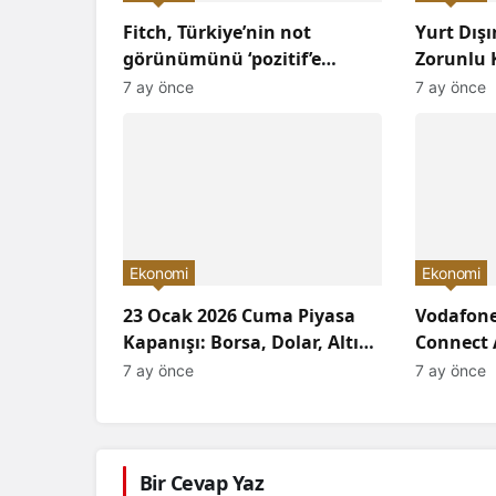
Fitch, Türkiye’nin not
Yurt Dış
görünümünü ‘pozitif’e
Zorunlu K
çevirdi ve yatırımcıların
Arttırıld
7 ay önce
7 ay önce
ilgisini çekti!
Neler Ol
Ekonomi
Ekonomi
23 Ocak 2026 Cuma Piyasa
Vodafone
Kapanışı: Borsa, Dolar, Altın
Connect 
ve Kripto Paralarda Bugün
Devrimi 
7 ay önce
7 ay önce
Neler Yaşandı ve
Geleceğe 
Yatırımcıları Neler Bekliyor?
Bir Cevap Yaz