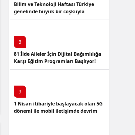
Bilim ve Teknoloji Haftası Türkiye
genelinde büyük bir coşkuyla
kutlandı: İşte Etkinlikler ve
Kutlamalar!
8
81 İlde Aileler İçin Dijital Bağımlılığa
Karşı Eğitim Programları Başlıyor!
9
1 Nisan itibariyle başlayacak olan 5G
dönemi ile mobil iletişimde devrim
başlıyor!