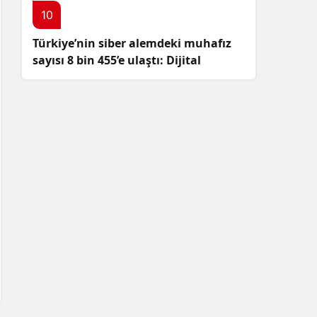
10
Türkiye’nin siber alemdeki muhafız
sayısı 8 bin 455’e ulaştı: Dijital
güvenliğimizi korumak için
çalışmalar artıyor!