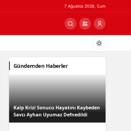
7 Ağustos 2026, Cum
Gündemden Haberler
Gündüz Modu
Gündüz modunu seçin.
Kalp Krizi Sonucu Hayatını Kaybeden
Gece Modu
Savcı Ayhan Uyumaz Defnedildi
Gece modunu seçin.