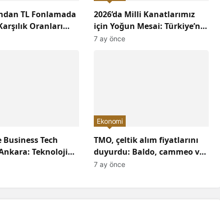
ından TL Fonlamada
2026’da Milli Kanatlarımız
arşılık Oranları
için Yoğun Mesai: Türkiye’nin
ı: Ekonomiye Etkileri
Havacılık Sektöründe
7 ay önce
acak?
Yükselişi Devam Edecek!
Ekonomi
 Business Tech
TMO, çeltik alım fiyatlarını
Ankara: Teknoloji
duyurdu: Baldo, cammeo ve
Konuşuldu,
Osmancık çeltik grupları için
7 ay önce
Yön Verildi!
belirlenen fiyatlar!