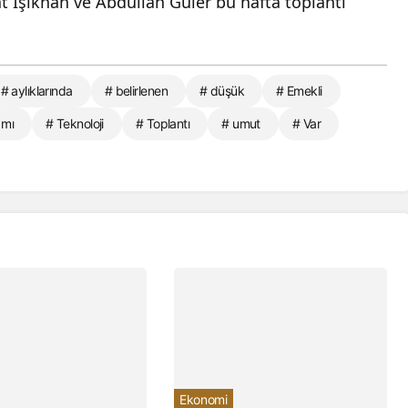
t Işıkhan ve Abdullah Güler bu hafta toplantı
# aylıklarında
# belirlenen
# düşük
# Emekli
 mı
# Teknoloji
# Toplantı
# umut
# Var
Ekonomi