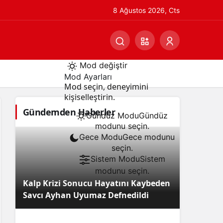
8 Ağustos 2026, Cts
Mod değiştir
Mod Ayarları
Mod seçin, deneyimini
kişiselleştirin.
Gündemden Haberler
Gündüz Modu
Gündüz
modunu seçin.
Gece Modu
Gece modunu
seçin.
Sistem Modu
Sistem
modunu seçin.
Kalp Krizi Sonucu Hayatını Kaybeden
Savcı Ayhan Uyumaz Defnedildi