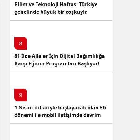
Bilim ve Teknoloji Haftası Türkiye
genelinde büyük bir coşkuyla
kutlandı: İşte Etkinlikler ve
Kutlamalar!
8
81 İlde Aileler İçin Dijital Bağımlılığa
Karşı Eğitim Programları Başlıyor!
9
1 Nisan itibariyle başlayacak olan 5G
dönemi ile mobil iletişimde devrim
başlıyor!