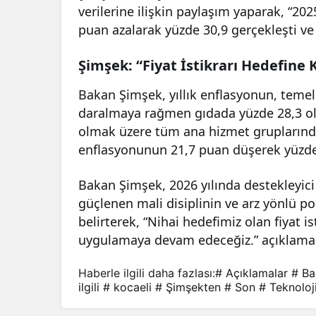
verilerine ilişkin paylaşım yaparak, “202
puan azalarak yüzde 30,9 gerçekleşti ve 
Şimşek: “Fiyat İstikrarı Hedefine Ka
Bakan Şimşek, yıllık enflasyonun, temel
daralmaya rağmen gıdada yüzde 28,3 oldu
olmak üzere tüm ana hizmet gruplarındak
enflasyonunun 21,7 puan düşerek yüzde 
Bakan Şimşek, 2026 yılında destekleyici k
güçlenen mali disiplinin ve arz yönlü po
belirterek, “Nihai hedefimiz olan fiyat i
uygulamaya devam edeceğiz.” açıklama
Haberle ilgili daha fazlası:
# Açıklamalar
# Ba
ilgili
# kocaeli
# Şimşekten
# Son
# Teknoloj