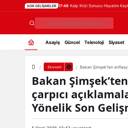
Kalp Krizi Sonucu Hayatını Ka
17:49
SON GELIŞMELER
Asayiş
Güncel
Teknoloji
Siyaset
Bakan Şimşek’ten enflasyo
Ekonomi
Gelişmeler
Bakan Şimşek’ten 
çarpıcı açıklamal
Yönelik Son Geliş