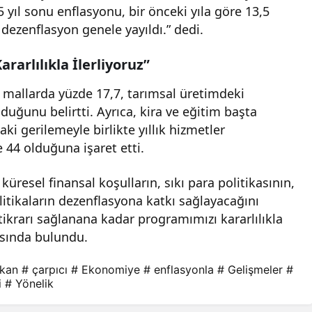
5 yıl sonu enflasyonu, bir önceki yıla göre 13,5
dezenflasyon genele yayıldı.” dedi.
rarlılıkla İlerliyoruz”
 mallarda yüzde 17,7, tarımsal üretimdeki
ğunu belirtti. Ayrıca, kira ve eğitim başta
i gerilemeyle birlikte yıllık hizmetler
44 olduğuna işaret etti.
üresel finansal koşulların, sıkı para politikasının,
litikaların dezenflasyona katkı sağlayacağını
stikrarı sağlanana kadar programımızı kararlılıkla
sında bulundu.
kan
# çarpıcı
# Ekonomiye
# enflasyonla
# Gelişmeler
#
i
# Yönelik