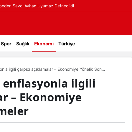
ybeden Savcı Ayhan Uyumaz Defnedildi
Spor
Sağlık
Ekonomi
Türkiye
nla ilgili çarpıcı açıklamalar – Ekonomiye Yönelik Son
enflasyonla ilgili
ar – Ekonomiye
meler