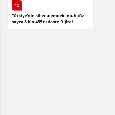
10
Türkiye’nin siber alemdeki muhafız
sayısı 8 bin 455’e ulaştı: Dijital
güvenliğimizi korumak için
çalışmalar artıyor!