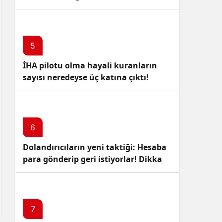
5
İHA pilotu olma hayali kuranların
sayısı neredeyse üç katına çıktı!
6
Dolandırıcıların yeni taktiği: Hesaba
para gönderip geri istiyorlar! Dikkat
Edin!
7