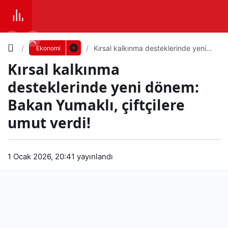
Yazı
Kırsal kalkınma desteklerinde yeni
Ekonomi
dönem: Bakan Yumaklı, çiftçilere
Kırsal kalkınma
umut verdi!
Boyutunu
desteklerinde yeni dönem:
Ayarla
Bakan Yumaklı, çiftçilere
Kırs
umut verdi!
0
PAYLAŞ
al
Küçük
100%
Dev
1 Ocak 2026, 20:41
yayınlandı
kalk
ınm
Varsayılana
a
dön