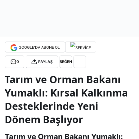
dest
ekle
rind
GOOGLE'DA ABONE OL
e
0
PAYLAŞ
BEĞEN
Tarım ve Orman Bakanı
yeni
Yumaklı: Kırsal Kalkınma
dön
Desteklerinde Yeni
em:
Dönem Başlıyor
Bak
Tarım ve Orman Bakanı Yumaklı: