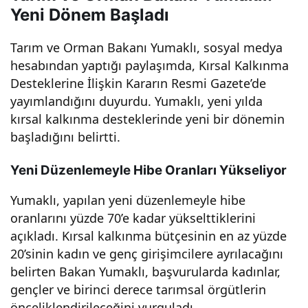
Yeni Dönem Başladı
an
Tarım ve Orman Bakanı Yumaklı, sosyal medya
Yum
hesabından yaptığı paylaşımda, Kırsal Kalkınma
Desteklerine İlişkin Kararın Resmi Gazete’de
aklı,
yayımlandığını duyurdu. Yumaklı, yeni yılda
kırsal kalkınma desteklerinde yeni bir dönemin
çiftç
başladığını belirtti.
ilere
Yeni Düzenlemeyle Hibe Oranları Yükseliyor
Yumaklı, yapılan yeni düzenlemeyle hibe
umu
oranlarını yüzde 70’e kadar yükselttiklerini
açıkladı. Kırsal kalkınma bütçesinin en az yüzde
t
20’sinin kadın ve genç girişimcilere ayrılacağını
belirten Bakan Yumaklı, başvurularda kadınlar,
verd
gençler ve birinci derece tarımsal örgütlerin
önceliklendirileceğini vurguladı.