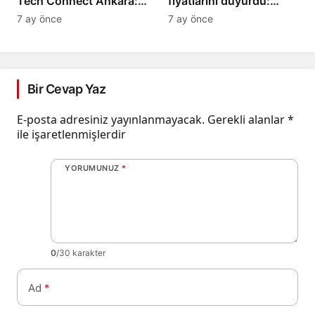
Tech Connect Ankara:
fiyatlarını duyurdu:
Teknoloji Devrimi
Baldo, cammeo ve
7 ay önce
7 ay önce
Konuşuldu, Geleceğe
Osmancık çeltik grupları
Yön Verildi!
için belirlenen fiyatlar!
Bir Cevap Yaz
E-posta adresiniz yayınlanmayacak.
Gerekli alanlar
*
ile işaretlenmişlerdir
YORUMUNUZ
*
0
/30 karakter
Ad
*