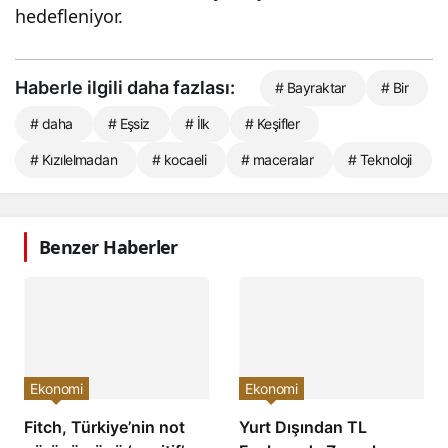
hedefleniyor.
Haberle ilgili daha fazlası:
# Bayraktar
# Bir
# daha
# Eşsiz
# İlk
# Keşifler
# Kızılelmadan
# kocaeli
# maceralar
# Teknoloji
Benzer Haberler
Ekonomi
Ekonomi
Fitch, Türkiye’nin not
Yurt Dışından TL