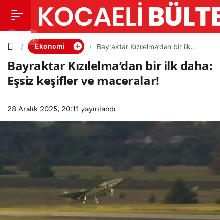
Bayraktar
0
PAYLAŞ
Kızılelma’
Ekonomi
Bayraktar Kızılelma’dan bir ilk
daha: Eşsiz keşifler ve maceralar!
Bayraktar Kızılelma’dan bir ilk daha:
dan bir ilk
Eşsiz keşifler ve maceralar!
daha:
28 Aralık 2025, 20:11
yayınlandı
Eşsiz
keşifler
ve
maceralar