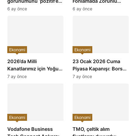
görünümünü ‘pozitif’e
Fonlamada Zorunlu
çevirdi ve yatırımcıların
Karşılık Oranları
6 ay önce
6 ay önce
ilgisini çekti!
Arttırıldı: Ekonomiye
Etkileri Neler Olacak?
Ekonomi
Ekonomi
2026’da Milli
23 Ocak 2026 Cuma
Kanatlarımız için Yoğun
Piyasa Kapanışı: Borsa,
Mesai: Türkiye’nin
Dolar, Altın ve Kripto
7 ay önce
7 ay önce
Havacılık Sektöründe
Paralarda Bugün Neler
Yükselişi Devam
Yaşandı ve Yatırımcıları
Edecek!
Neler Bekliyor?
Ekonomi
Ekonomi
Vodafone Business
TMO, çeltik alım