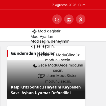
7 Ağustos 2026, Cum
Mod değiştir
Mod Ayarları
Mod seçin, deneyimini
kişiselleştirin.
Gündemden Haberler
Gündüz Modu
Gündüz
modunu seçin.
Gece Modu
Gece modunu
seçin.
Sistem Modu
Sistem
modunu seçin.
Kalp Krizi Sonucu Hayatını Kaybeden
Savcı Ayhan Uyumaz Defnedildi