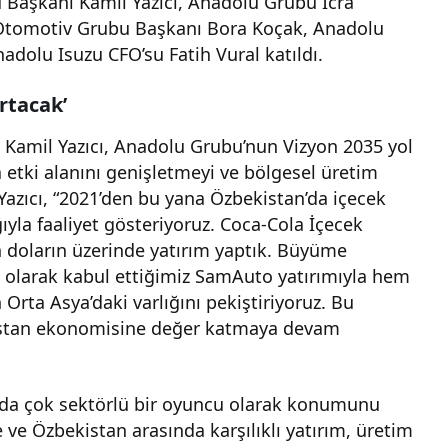
Başkanı Kamil Yazıcı, Anadolu Grubu İcra
 Otomotiv Grubu Başkanı Bora Koçak, Anadolu
dolu Isuzu CFO’su Fatih Vural katıldı.
rtacak’
Kamil Yazıcı, Anadolu Grubu’nun Vizyon 2035 yol
 etki alanını genişletmeyi ve bölgesel üretim
 Yazıcı, “2021’den bu yana Özbekistan’da içecek
ıyla faaliyet gösteriyoruz. Coca-Cola İçecek
 doların üzerinde yatırım yaptık. Büyüme
 olarak kabul ettiğimiz SamAuto yatırımıyla hem
ta Asya’daki varlığını pekiştiriyoruz. Bu
istan ekonomisine değer katmaya devam
’da çok sektörlü bir oyuncu olarak konumunu
e ve Özbekistan arasında karşılıklı yatırım, üretim