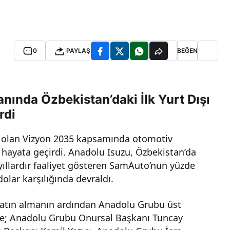
0
PAYLAŞ
BEĞEN
ında Özbekistan’daki İlk Yurt Dışı
rdi
ı olan Vizyon 2035 kapsamında otomotiv
nı hayata geçirdi. Anadolu Isuzu, Özbekistan’da
 yıllardır faaliyet gösteren SamAuto’nun yüzde
dolar karşılığında devraldı.
satın almanın ardından Anadolu Grubu üst
rete; Anadolu Grubu Onursal Başkanı Tuncay