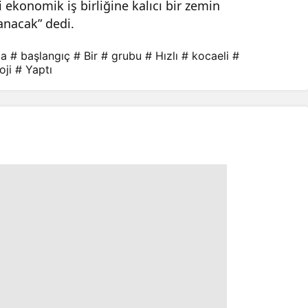
 ekonomik iş birliğine kalıcı bir zemin
anacak” dedi.
da
# başlangıç
# Bir
# grubu
# Hızlı
# kocaeli
#
oji
# Yaptı