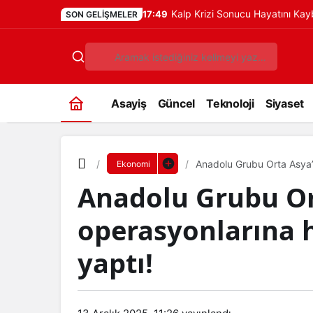
Kalp Krizi Sonucu Hayatını Ka
17:49
SON GELIŞMELER
Asayiş
Güncel
Teknoloji
Siyaset
Anadolu Grubu Orta Asya’d
Ekonomi
Anadolu Grubu Or
operasyonlarına h
yaptı!