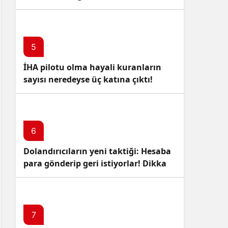
5
İHA pilotu olma hayali kuranların
sayısı neredeyse üç katına çıktı!
6
Dolandırıcıların yeni taktiği: Hesaba
para gönderip geri istiyorlar! Dikkat
Edin!
7