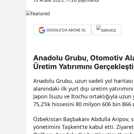
13 Aralık 2025, 11:26
yayınlandı
GOOGLE'DA ABONE OL
Anadolu Grubu, Otomotiv Alan
Üretim Yatırımını Gerçekleşti
Anadolu Grubu, uzun vadeli yol haritas
alanındaki ilk yurt dışı üretim yatırımı
Japon Isuzu ve Itochu ortaklığıyla uzun
75,2’lik hissesini 80 milyon 606 bin 866 
Özbekistan Başbakanı Abdulla Aripov, 
yönetimini Taşkent’te kabul etti. Ziya