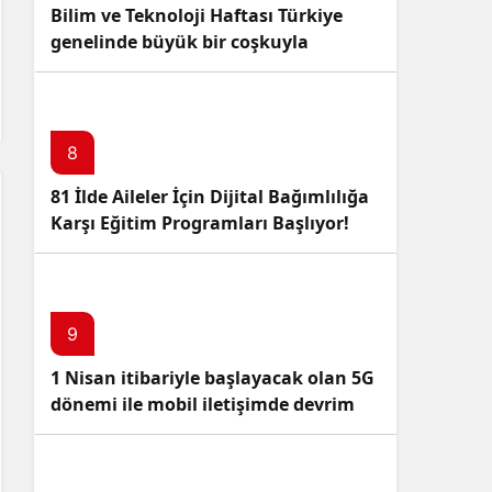
Bilim ve Teknoloji Haftası Türkiye
genelinde büyük bir coşkuyla
kutlandı: İşte Etkinlikler ve
Kutlamalar!
8
81 İlde Aileler İçin Dijital Bağımlılığa
Karşı Eğitim Programları Başlıyor!
9
1 Nisan itibariyle başlayacak olan 5G
dönemi ile mobil iletişimde devrim
başlıyor!