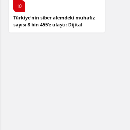
10
Türkiye’nin siber alemdeki muhafız
sayısı 8 bin 455’e ulaştı: Dijital
güvenliğimizi korumak için
çalışmalar artıyor!