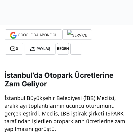
Yüz
de
GOOGLE'DA ABONE OL
62,
0
PAYLAŞ
BEĞEN
5
İstanbul’da Otopark Ücretlerine
Zam
Zam Geliyor
Gel
İstanbul Büyükşehir Belediyesi (İBB) Meclisi,
aralık ayı toplantılarının üçüncü oturumunu
di!
gerçekleştirdi. Meclis, İBB iştirak şirketi İSPARK
tarafından işletilen otoparkların ücretlerine zam
Artı
yapılmasını görüştü.