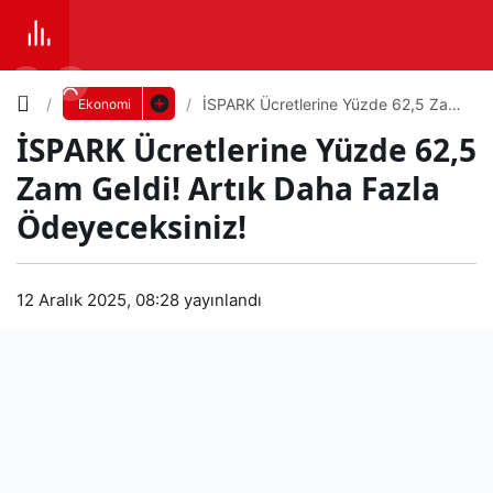
Yazı
İSPARK Ücretlerine Yüzde 62,5 Zam
Ekonomi
Geldi! Artık Daha Fazla
İSPARK Ücretlerine Yüzde 62,5
Ödeyeceksiniz!
Boyutunu
Zam Geldi! Artık Daha Fazla
Ayarla
Ödeyeceksiniz!
İSP
0
PAYLAŞ
ARK
12 Aralık 2025, 08:28
yayınlandı
Küçük
100%
Dev
Ücr
etler
Varsayılana
ine
dön