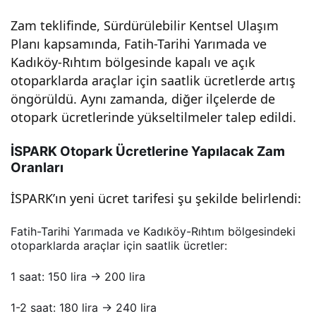
k
Zam teklifinde, Sürdürülebilir Kentsel Ulaşım
Planı kapsamında, Fatih-Tarihi Yarımada ve
Dah
Kadıköy-Rıhtım bölgesinde kapalı ve açık
otoparklarda araçlar için saatlik ücretlerde artış
a
öngörüldü. Aynı zamanda, diğer ilçelerde de
otopark ücretlerinde yükseltilmeler talep edildi.
Fazl
İSPARK Otopark Ücretlerine Yapılacak Zam
Oranları
a
İSPARK’ın yeni ücret tarifesi şu şekilde belirlendi:
Öde
Fatih-Tarihi Yarımada ve Kadıköy-Rıhtım bölgesindeki
otoparklarda araçlar için saatlik ücretler:
yec
1 saat: 150 lira → 200 lira
eksi
1-2 saat: 180 lira → 240 lira