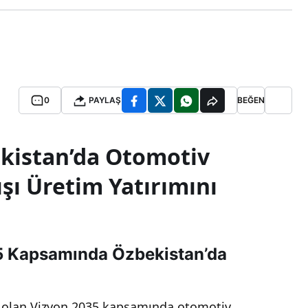
0
PAYLAŞ
BEĞEN
kistan’da Otomotiv
ışı Üretim Yatırımını
5 Kapsamında Özbekistan’da
ı olan Vizyon 2035 kapsamında otomotiv