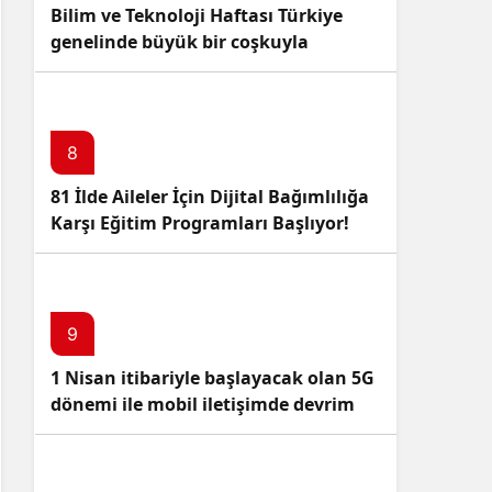
Bilim ve Teknoloji Haftası Türkiye
genelinde büyük bir coşkuyla
kutlandı: İşte Etkinlikler ve
Kutlamalar!
8
81 İlde Aileler İçin Dijital Bağımlılığa
Karşı Eğitim Programları Başlıyor!
9
1 Nisan itibariyle başlayacak olan 5G
dönemi ile mobil iletişimde devrim
başlıyor!