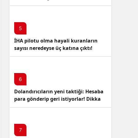
5
İHA pilotu olma hayali kuranların
sayısı neredeyse üç katına çıktı!
6
Dolandırıcıların yeni taktiği: Hesaba
para gönderip geri istiyorlar! Dikkat
Edin!
7