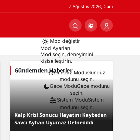
7 Ağustos 2026, Cum
Mod değiştir
Mod Ayarları
Mod seçin, deneyimini
kişiselleştirin.
Gündemden Haberler
Gündüz Modu
Gündüz
modunu seçin.
Gece Modu
Gece modunu
seçin.
Sistem Modu
Sistem
modunu seçin.
Kalp Krizi Sonucu Hayatını Kaybeden
Savcı Ayhan Uyumaz Defnedildi