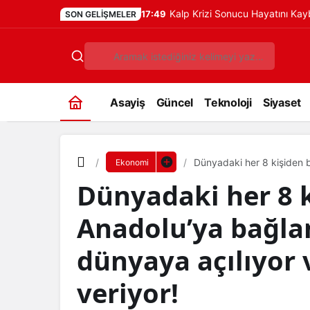
Kalp Krizi Sonucu Hayatını Ka
17:49
SON GELIŞMELER
Asayiş
Güncel
Teknoloji
Siyaset
Dünyadaki her 8 kişiden b
Ekonomi
açılıyor ve geleceğe yön v
Dünyadaki her 8 ki
Anadolu’ya bağla
dünyaya açılıyor 
veriyor!