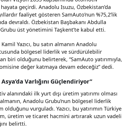
nı hayata geçirdi. Anadolu Isuzu, Özbekistan’da
yıllardır faaliyet gösteren SamAuto’nun %75,2’lik
ında devraldı. Özbekistan Başbakanı Abdulla
Grubu üst yönetimini Taşkent’te kabul etti.
Kamil Yazıcı, bu satın almanın Anadolu
usunda bölgesel liderlik ve sürdürülebilir
 biri olduğunu belirterek, “SamAuto yatırımıyla,
misine değer katmaya devam edeceğiz” dedi.
 Asya’da Varlığını Güçlendiriyor”
v alanındaki ilk yurt dışı üretim yatırımı olması
almanın, Anadolu Grubu’nun bölgesel liderlik
 olduğunu vurguladı. Yazıcı, bu yatırımın Türkiye
rım, üretim ve ticaret hacmini artırarak uzun vadeli
nı belirtti.