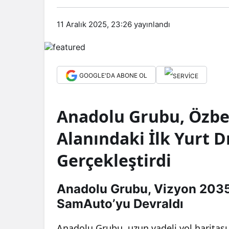
11 Aralık 2025, 23:26
yayınlandı
GOOGLE'DA ABONE OL
Anadolu Grubu, Özbe
Alanındaki İlk Yurt D
Gerçekleştirdi
Anadolu Grubu, Vizyon 203
SamAuto’yu Devraldı
Anadolu Grubu, uzun vadeli yol haritas