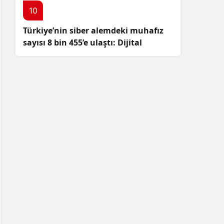
10
Türkiye’nin siber alemdeki muhafız
sayısı 8 bin 455’e ulaştı: Dijital
güvenliğimizi korumak için
çalışmalar artıyor!