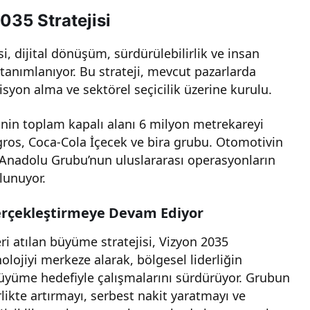
35 Stratejisi
, dijital dönüşüm, sürdürülebilirlik ve insan
tanımlanıyor. Bu strateji, mevcut pazarlarda
syon alma ve sektörel seçicilik üzerine kurulu.
inin toplam kapalı alanı 6 milyon metrekareyi
gros, Coca-Cola İçecek ve bira grubu. Otomotivin
. Anadolu Grubu’nun uluslararası operasyonların
lunuyor.
erçekleştirmeye Devam Ediyor
i atılan büyüme stratejisi, Vizyon 2035
lojiyi merkeze alarak, bölgesel liderliğin
 büyüme hedefiyle çalışmalarını sürdürüyor. Grubun
rlikte artırmayı, serbest nakit yaratmayı ve