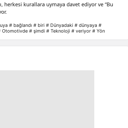
, herkesi kurallara uymaya davet ediyor ve “Bu
yor.
luya
# bağlandı
# biri
# Dünyadaki
# dünyaya
#
# Otomotivde
# şimdi
# Teknoloji
# veriyor
# Yön