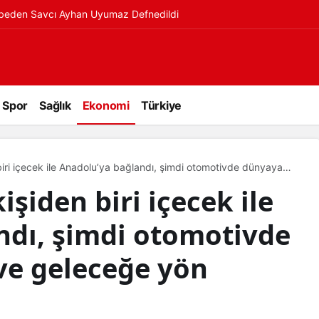
ybeden Savcı Ayhan Uyumaz Defnedildi
Spor
Sağlık
Ekonomi
Türkiye
iri içecek ile Anadolu’ya bağlandı, şimdi otomotivde dünyaya
eriyor!
şiden biri içecek ile
ndı, şimdi otomotivde
ve geleceğe yön