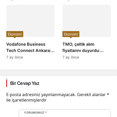
Havacılık Sektöründe
Paralarda Bugün Neler
Yükselişi Devam
Yaşandı ve Yatırımcıları
Edecek!
Neler Bekliyor?
Ekonomi
Ekonomi
Vodafone Business
TMO, çeltik alım
Tech Connect Ankara:
fiyatlarını duyurdu:
Teknoloji Devrimi
Baldo, cammeo ve
7 ay önce
7 ay önce
Konuşuldu, Geleceğe
Osmancık çeltik grupları
Yön Verildi!
için belirlenen fiyatlar!
Bir Cevap Yaz
E-posta adresiniz yayınlanmayacak.
Gerekli alanlar
*
ile işaretlenmişlerdir
YORUMUNUZ
*