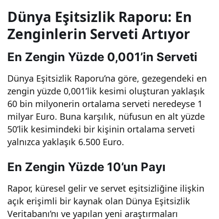
kontrol
Dünya Eşitsizlik Raporu: En
Zenginlerin Serveti Artıyor
ediyor!
En Zengin Yüzde 0,001’in Serveti
Siz de bu
Dünya Eşitsizlik Raporu’na göre, gezegendeki en
zengin yüzde 0,001’lik kesimi oluşturan yaklaşık
kesime
60 bin milyonerin ortalama serveti neredeyse 1
milyar Euro. Buna karşılık, nüfusun en alt yüzde
katılmak
50’lik kesimindeki bir kişinin ortalama serveti
yalnızca yaklaşık 6.500 Euro.
istemez
En Zengin Yüzde 10’un Payı
misiniz?
Rapor, küresel gelir ve servet eşitsizliğine ilişkin
açık erişimli bir kaynak olan Dünya Eşitsizlik
Veritabanı’nı ve yapılan yeni araştırmaları