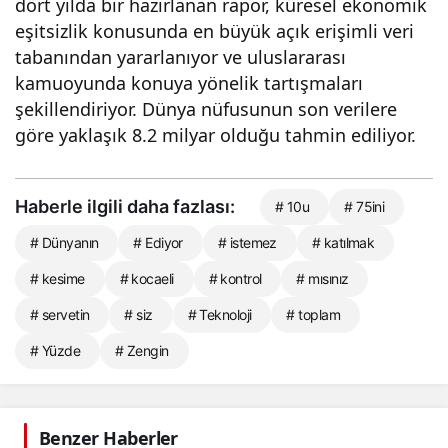
dört yılda bir hazırlanan rapor, küresel ekonomik
eşitsizlik konusunda en büyük açık erişimli veri
tabanından yararlanıyor ve uluslararası
kamuoyunda konuya yönelik tartışmaları
şekillendiriyor. Dünya nüfusunun son verilere
göre yaklaşık 8.2 milyar olduğu tahmin ediliyor.
Haberle ilgili daha fazlası:
# 10u
# 75ini
# Dünyanın
# Ediyor
# istemez
# katılmak
# kesime
# kocaeli
# kontrol
# mısınız
# servetin
# siz
# Teknoloji
# toplam
# Yüzde
# Zengin
Benzer Haberler