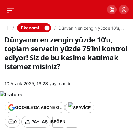
Dünyanın
0
PAYLAŞ
en zengin
Ekonomi
Dünyanın en zengin yüzde 10’u,
toplam servetin yüzde 75’ini
Dünyanın en zengin yüzde 10’u,
kontrol ediyor! Siz de bu kesime
yüzde
katılmak istemez misiniz?
toplam servetin yüzde 75’ini kontrol
ediyor! Siz de bu kesime katılmak
10’u,
istemez misiniz?
toplam
10 Aralık 2025, 16:23
yayınlandı
servetin
yüzde
GOOGLE'DA ABONE OL
0
PAYLAŞ
BEĞEN
75’ini