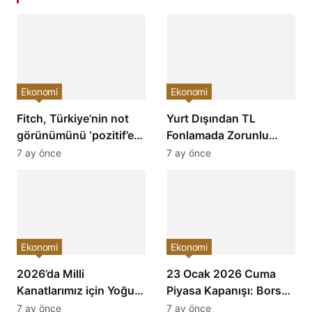
Ekonomi
Ekonomi
Fitch, Türkiye’nin not
Yurt Dışından TL
görünümünü ‘pozitif’e
Fonlamada Zorunlu
çevirdi ve yatırımcıların
Karşılık Oranları
7 ay önce
7 ay önce
ilgisini çekti!
Arttırıldı: Ekonomiye
Etkileri Neler Olacak?
Ekonomi
Ekonomi
2026’da Milli
23 Ocak 2026 Cuma
Kanatlarımız için Yoğun
Piyasa Kapanışı: Borsa,
Mesai: Türkiye’nin
Dolar, Altın ve Kripto
7 ay önce
7 ay önce