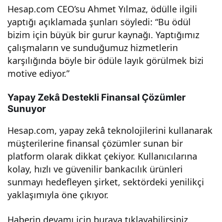
Hesap.com CEO’su Ahmet Yılmaz, ödülle ilgili
Bu
yaptığı açıklamada şunları söyledi: “Bu ödül
bizim için büyük bir gurur kaynağı. Yaptığımız
Baş
çalışmaların ve sunduğumuz hizmetlerin
karşılığında böyle bir ödüle layık görülmek bizi
arıy
motive ediyor.”
a
Yapay Zekâ Destekli Finansal Çözümler
Sunuyor
Ulaş
Hesap.com, yapay zekâ teknolojilerini kullanarak
müşterilerine finansal çözümler sunan bir
mal
platform olarak dikkat çekiyor. Kullanıcılarına
kolay, hızlı ve güvenilir bankacılık ürünleri
arını
sunmayı hedefleyen şirket, sektördeki yenilikçi
yaklaşımıyla öne çıkıyor.
n
Haberin devamı için
buraya
tıklayabilirsiniz.