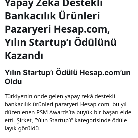
Yapay Zekâ Destekli
tup’ı
Bankacılık Ürünleri
Pazaryeri Hesap.com,
“Yılı
Yılın Startup’ı Ödülünü
n
Kazandı
Star
Yılın Startup’ı Ödülü Hesap.com’un
tup’ı
Oldu
”
Türkiye’nin önde gelen yapay zekâ destekli
bankacılık ürünleri pazaryeri Hesap.com, bu yıl
düzenlenen PSM Awards’ta büyük bir başarı elde
Seçi
etti. Şirket, “Yılın Startup’ı” kategorisinde ödüle
layık görüldü.
ldi!