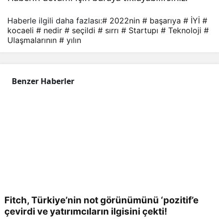
Sırrı
Haberle ilgili daha fazlası:
# 2022nin
# başarıya
# İYİ
#
kocaeli
# nedir
# seçildi
# sırrı
# Startupı
# Teknoloji
#
Ned
Ulaşmalarının
# yılın
ir?
Benzer Haberler
Fitch, Türkiye’nin not görünümünü ‘pozitif’e
çevirdi ve yatırımcıların ilgisini çekti!