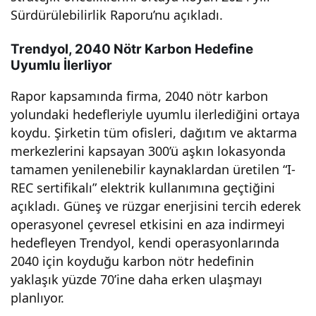
Sürdürülebilirlik Raporu’nu açıkladı.
bilir
Trendyol, 2040 Nötr Karbon Hedefine
ener
Uyumlu İlerliyor
Rapor kapsamında firma, 2040 nötr karbon
ji
yolundaki hedefleriyle uyumlu ilerlediğini ortaya
koydu. Şirketin tüm ofisleri, dağıtım ve aktarma
kull
merkezlerini kapsayan 300’ü aşkın lokasyonda
tamamen yenilenebilir kaynaklardan üretilen “I-
anı
REC sertifikalı” elektrik kullanımına geçtiğini
açıkladı. Güneş ve rüzgar enerjisini tercih ederek
mıyl
operasyonel çevresel etkisini en aza indirmeyi
hedefleyen Trendyol, kendi operasyonlarında
a
2040 için koyduğu karbon nötr hedefinin
yaklaşık yüzde 70’ine daha erken ulaşmayı
çevr
planlıyor.