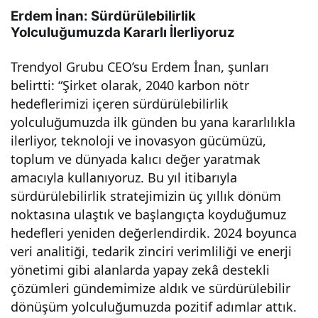
e
Erdem İnan: Sürdürülebilirlik
Yolculuğumuzda Kararlı İlerliyoruz
dos
Trendyol Grubu CEO’su Erdem İnan, şunları
belirtti: “Şirket olarak, 2040 karbon nötr
tu
hedeflerimizi içeren sürdürülebilirlik
yolculuğumuzda ilk günden bu yana kararlılıkla
bir
ilerliyor, teknoloji ve inovasyon gücümüzü,
toplum ve dünyada kalıcı değer yaratmak
çalı
amacıyla kullanıyoruz. Bu yıl itibarıyla
sürdürülebilirlik stratejimizin üç yıllık dönüm
şma
noktasına ulaştık ve başlangıçta koyduğumuz
hedefleri yeniden değerlendirdik. 2024 boyunca
orta
veri analitiği, tedarik zinciri verimliliği ve enerji
yönetimi gibi alanlarda yapay zekâ destekli
mı
çözümleri gündemimize aldık ve sürdürülebilir
dönüşüm yolculuğumuzda pozitif adımlar attık.