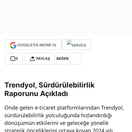
ofisl
erin
de
GOOGLE'DA ABONE OL
yüz
0
PAYLAŞ
BEĞEN
de
Trendyol, Sürdürülebilirlik
100
Raporunu Açıkladı
Önde gelen e-ticaret platformlarından Trendyol,
yeni
sürdürülebilirlik yolculuğunda hızlandırdığı
dönüşümün etkilerini ve geleceğe yönelik
lene
stratejik önceliklerini ortaya koyan 2024 yılı