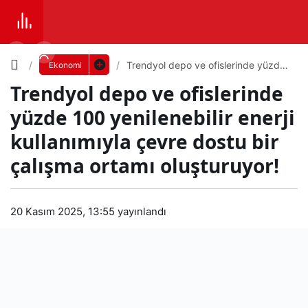
Yazı
Trendyol depo ve ofislerinde yüzde
Ekonomi
100 yenilenebilir enerji kullanımıyla
Trendyol depo ve ofislerinde
çevre dostu bir çalışma ortamı
Boyutunu
oluşturuyor!
yüzde 100 yenilenebilir enerji
Ayarla
kullanımıyla çevre dostu bir
Tre
çalışma ortamı oluşturuyor!
0
PAYLAŞ
ndy
Küçük
100%
Dev
20 Kasım 2025, 13:55
yayınlandı
ol
dep
Varsayılana
o ve
dön