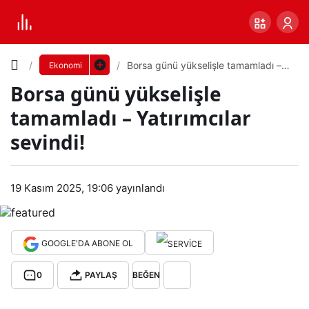
Yazı
Borsa günü yükselişle tamamladı –
Ekonomi
Yatırımcılar sevindi!
Borsa günü yükselişle
Boyutunu
tamamladı – Yatırımcılar
Ayarla
sevindi!
Bor
0
PAYLAŞ
sa
19 Kasım 2025, 19:06
yayınlandı
Küçük
100%
Dev
gün
GOOGLE'DA ABONE OL
ü
Varsayılana
0
PAYLAŞ
BEĞEN
yük
dön