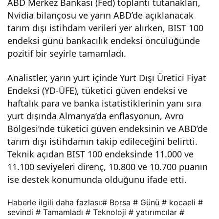
ABD Merkez Bankası (Fed) toplantı tutanakları,
ılar
Nvidia bilançosu ve yarın ABD’de açıklanacak
tarım dışı istihdam verileri yer alırken, BIST 100
sevi
endeksi günü bankacılık endeksi öncülüğünde
pozitif bir seyirle tamamladı.
ndi!
Analistler, yarın yurt içinde Yurt Dışı Üretici Fiyat
Endeksi (YD-ÜFE), tüketici güven endeksi ve
haftalık para ve banka istatistiklerinin yanı sıra
yurt dışında Almanya’da enflasyonun, Avro
Bölgesi’nde tüketici güven endeksinin ve ABD’de
tarım dışı istihdamın takip edileceğini belirtti.
Teknik açıdan BIST 100 endeksinde 11.000 ve
11.100 seviyeleri direnç, 10.800 ve 10.700 puanın
ise destek konumunda olduğunu ifade etti.
Haberle ilgili daha fazlası:
# Borsa
# Günü
# kocaeli
#
sevindi
# Tamamladı
# Teknoloji
# yatırımcılar
#