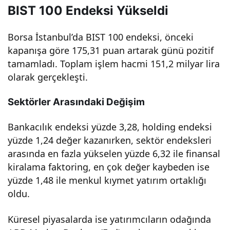
BIST 100 Endeksi Yükseldi
seli
Borsa İstanbul’da BIST 100 endeksi, önceki
şle
kapanışa göre 175,31 puan artarak günü pozitif
tamamladı. Toplam işlem hacmi 151,2 milyar lira
tam
olarak gerçekleşti.
Sektörler Arasındaki Değişim
aml
Bankacılık endeksi yüzde 3,28, holding endeksi
adı
yüzde 1,24 değer kazanırken, sektör endeksleri
arasında en fazla yükselen yüzde 6,32 ile finansal
–
kiralama faktoring, en çok değer kaybeden ise
yüzde 1,48 ile menkul kıymet yatırım ortaklığı
Yatı
oldu.
rımc
Küresel piyasalarda ise yatırımcıların odağında