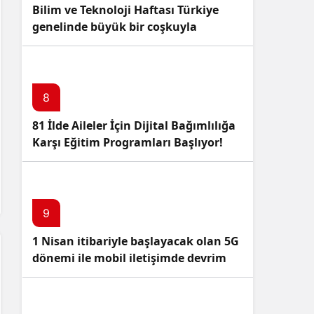
Bilim ve Teknoloji Haftası Türkiye
genelinde büyük bir coşkuyla
kutlandı: İşte Etkinlikler ve
Kutlamalar!
8
81 İlde Aileler İçin Dijital Bağımlılığa
Karşı Eğitim Programları Başlıyor!
9
1 Nisan itibariyle başlayacak olan 5G
dönemi ile mobil iletişimde devrim
başlıyor!