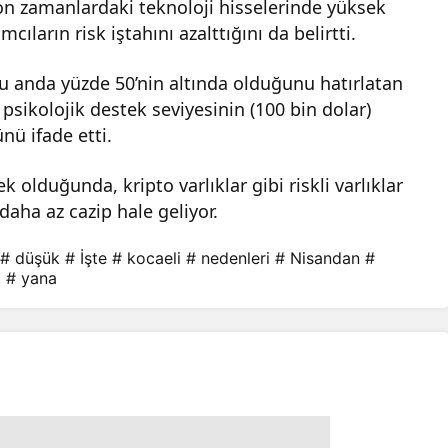
on zamanlardaki teknoloji hisselerinde yüksek
ıların risk iştahını azalttığını da belirtti.
n şu anda yüzde 50’nin altında olduğunu hatırlatan
e psikolojik destek seviyesinin (100 bin dolar)
ü ifade etti.
olduğunda, kripto varlıklar gibi riskli varlıklar
 daha az cazip hale geliyor.
# düşük
# İşte
# kocaeli
# nedenleri
# Nisandan
#
i
# yana