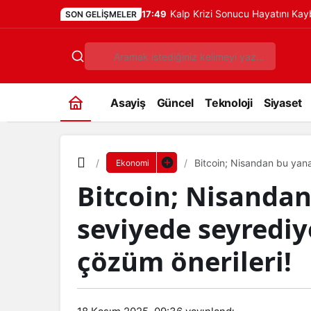
Kalp Krizi Sonucu Hayatını Ka
17:49
SON GELIŞMELER
Asayiş
Güncel
Teknoloji
Siyaset
Bitcoin; Nisandan bu yan
Ekonomi
önerileri!
Bitcoin; Nisanda
seviyede seyrediyo
çözüm önerileri!