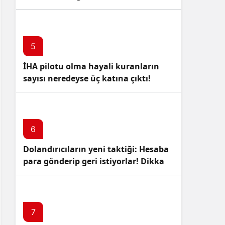
5
İHA pilotu olma hayali kuranların
sayısı neredeyse üç katına çıktı!
6
Dolandırıcıların yeni taktiği: Hesaba
para gönderip geri istiyorlar! Dikkat
Edin!
7