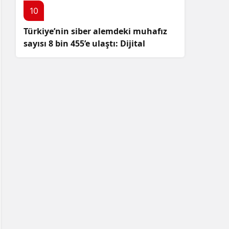
10
Türkiye’nin siber alemdeki muhafız
sayısı 8 bin 455’e ulaştı: Dijital
güvenliğimizi korumak için
çalışmalar artıyor!