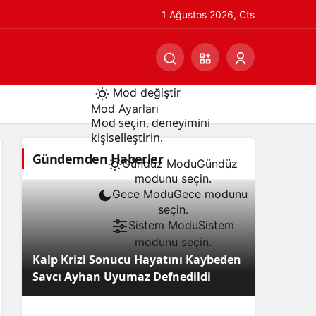
1 Ağustos 2026, Cts
Mod değiştir
Mod Ayarları
Mod seçin, deneyimini
kişiselleştirin.
Gündemden Haberler
Gündüz Modu
Gündüz
modunu seçin.
Gece Modu
Gece modunu
seçin.
Sistem Modu
Sistem
modunu seçin.
Kalp Krizi Sonucu Hayatını Kaybeden
Savcı Ayhan Uyumaz Defnedildi