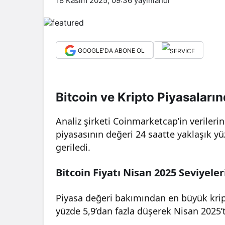
18 Kasım 2025, 09:36
yayınlandı
GOOGLE'DA ABONE OL
Bitcoin ve Kripto Piyasaları
Analiz şirketi Coinmarketcap’in verilerin
piyasasının değeri 24 saatte yaklaşık yü
geriledi.
Bitcoin Fiyatı Nisan 2025 Seviyeler
Piyasa değeri bakımından en büyük kript
yüzde 5,9’dan fazla düşerek Nisan 2025’t