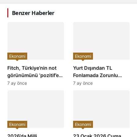
Benzer Haberler
Ekonomi
Ekonomi
Fitch, Türkiye’nin not
Yurt Dışından TL
görünümünü ‘pozitif’e
Fonlamada Zorunlu
çevirdi ve yatırımcıların
Karşılık Oranları
7 ay önce
7 ay önce
ilgisini çekti!
Arttırıldı: Ekonomiye
Etkileri Neler Olacak?
Ekonomi
Ekonomi
2026’da Milli
23 Ocak 2026 Cuma