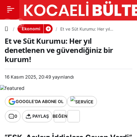
Et ve Süt
0
PAYLAŞ
Kurumu:
Ekonomi
Et ve Süt Kurumu: Her yıl
denetlenen ve güvendiğiniz bir
Et ve Süt Kurumu: Her yıl
kurum!
Her yıl
denetlenen ve güvendiğiniz bir
kurum!
denetlen
en ve
16 Kasım 2025, 20:49
yayınlandı
güvendiği
GOOGLE'DA ABONE OL
niz bir
0
PAYLAŞ
BEĞEN
kurum!