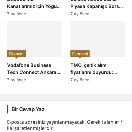
Kanatlarımız için Yoğun
Piyasa Kapanışı: Borsa,
Mesai: Türkiye’nin
Dolar, Altın ve Kripto
7 ay önce
7 ay önce
Havacılık Sektöründe
Paralarda Bugün Neler
Yükselişi Devam
Yaşandı ve Yatırımcıları
Edecek!
Neler Bekliyor?
Ekonomi
Ekonomi
Vodafone Business
TMO, çeltik alım
Tech Connect Ankara:
fiyatlarını duyurdu:
Teknoloji Devrimi
Baldo, cammeo ve
7 ay önce
7 ay önce
Konuşuldu, Geleceğe
Osmancık çeltik grupları
Yön Verildi!
için belirlenen fiyatlar!
Bir Cevap Yaz
E-posta adresiniz yayınlanmayacak.
Gerekli alanlar
*
ile işaretlenmişlerdir