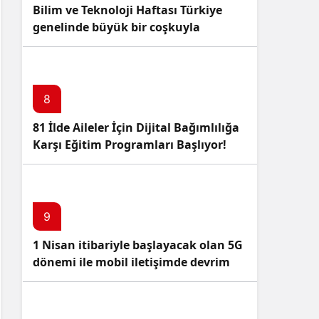
Bilim ve Teknoloji Haftası Türkiye
genelinde büyük bir coşkuyla
kutlandı: İşte Etkinlikler ve
Kutlamalar!
8
81 İlde Aileler İçin Dijital Bağımlılığa
Karşı Eğitim Programları Başlıyor!
9
1 Nisan itibariyle başlayacak olan 5G
dönemi ile mobil iletişimde devrim
başlıyor!