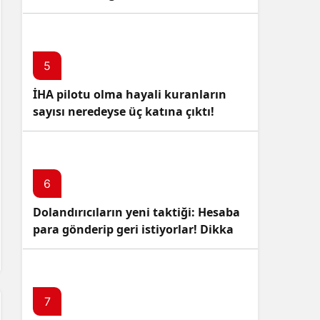
5
İHA pilotu olma hayali kuranların
sayısı neredeyse üç katına çıktı!
6
Dolandırıcıların yeni taktiği: Hesaba
para gönderip geri istiyorlar! Dikkat
Edin!
7