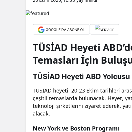
20 Ekim 2025, 12:33
yayınlandı
GOOGLE'DA ABONE OL
TÜSİAD Heyeti ABD’de
Temasları İçin Buluş
TÜSİAD Heyeti ABD Yolcusu
TÜSİAD heyeti, 20-23 Ekim tarihleri ara
çeşitli temaslarda bulunacak. Heyet, yat
teknoloji şirketlerini ziyaret ederek, ya
alacak.
New York ve Boston Programı