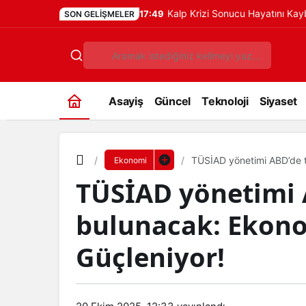
Kalp Krizi Sonucu Hayatını Ka
17:49
SON GELIŞMELER
Asayiş
Güncel
Teknoloji
Siyaset
TÜSİAD yönetimi ABD’de t
Ekonomi
TÜSİAD yönetimi 
bulunacak: Ekonom
Güçleniyor!