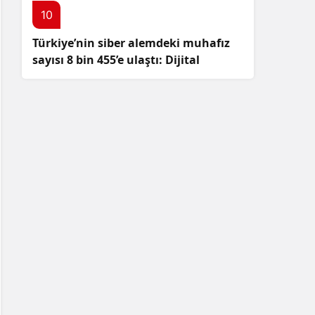
10
Türkiye’nin siber alemdeki muhafız
sayısı 8 bin 455’e ulaştı: Dijital
güvenliğimizi korumak için
çalışmalar artıyor!