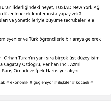
uran liderliğindeki heyet, TÜSİAD New York Ağı
ta düzenlenecek konferansta yapay zekâ
cuları ve yöneticileriyle büyüme tecrübeleri ele
misyenler ve Türk öğrencilerle bir araya gelerek
 Orhan Turan’ın yanı sıra birçok üst düzey isim
da Çağatay Özdoğru, Perihan İnci, Azmi
arış Ornarlı ve İpek Harris yer alıyor.
cak
# ekonomik
# güçleniyor
# ilişkiler
# kocaeli
#