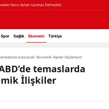
ybeden Savcı Ayhan Uyumaz Defnedildi
Spor
Sağlık
Ekonomi
Türkiye
emaslarda bulunacak: Ekonomik İlişkiler Güçleniyor!
ABD’de temaslarda
ik İlişkiler