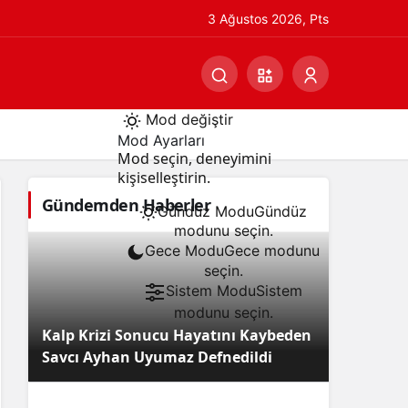
3 Ağustos 2026, Pts
Mod değiştir
Mod Ayarları
Mod seçin, deneyimini
kişiselleştirin.
Gündemden Haberler
Gündüz Modu
Gündüz
modunu seçin.
Gece Modu
Gece modunu
seçin.
Sistem Modu
Sistem
modunu seçin.
Kalp Krizi Sonucu Hayatını Kaybeden
Savcı Ayhan Uyumaz Defnedildi