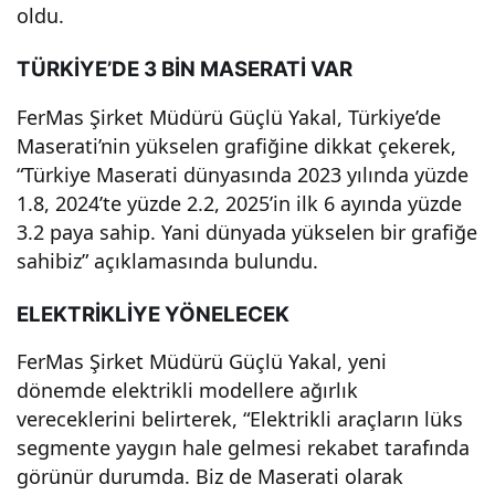
oldu.
rı –
TÜRKİYE’DE 3 BİN MASERATİ VAR
Oto
FerMas Şirket Müdürü Güçlü Yakal, Türkiye’de
Maserati’nin yükselen grafiğine dikkat çekerek,
mob
“Türkiye Maserati dünyasında 2023 yılında yüzde
1.8, 2024’te yüzde 2.2, 2025’in ilk 6 ayında yüzde
il
3.2 paya sahip. Yani dünyada yükselen bir grafiğe
sahibiz” açıklamasında bulundu.
Hab
ELEKTRİKLİYE YÖNELECEK
erler
FerMas Şirket Müdürü Güçlü Yakal, yeni
dönemde elektrikli modellere ağırlık
i ve
vereceklerini belirterek, “Elektrikli araçların lüks
segmente yaygın hale gelmesi rekabet tarafında
Det
görünür durumda. Biz de Maserati olarak