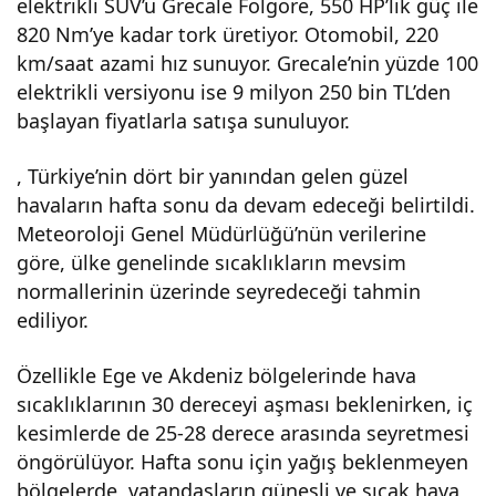
elektrikli SUV’u Grecale Folgore, 550 HP’lik güç ile
820 Nm’ye kadar tork üretiyor. Otomobil, 220
km/saat azami hız sunuyor. Grecale’nin yüzde 100
elektrikli versiyonu ise 9 milyon 250 bin TL’den
başlayan fiyatlarla satışa sunuluyor.
, Türkiye’nin dört bir yanından gelen güzel
havaların hafta sonu da devam edeceği belirtildi.
Meteoroloji Genel Müdürlüğü’nün verilerine
göre, ülke genelinde sıcaklıkların mevsim
normallerinin üzerinde seyredeceği tahmin
ediliyor.
Özellikle Ege ve Akdeniz bölgelerinde hava
sıcaklıklarının 30 dereceyi aşması beklenirken, iç
kesimlerde de 25-28 derece arasında seyretmesi
öngörülüyor. Hafta sonu için yağış beklenmeyen
bölgelerde, vatandaşların güneşli ve sıcak hava