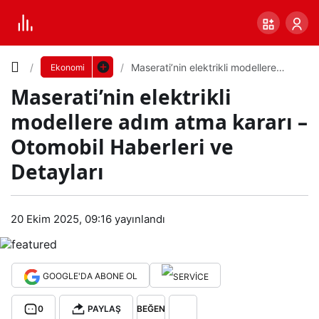
Yazı
Maserati’nin elektrikli modellere
Ekonomi
adım atma kararı – Otomobil
Maserati’nin elektrikli
Haberleri ve Detayları
Boyutunu
modellere adım atma kararı –
Ayarla
Otomobil Haberleri ve
Mas
Detayları
0
PAYLAŞ
erati
Küçük
100%
Dev
20 Ekim 2025, 09:16
yayınlandı
’nin
elek
Varsayılana
GOOGLE'DA ABONE OL
trikli
dön
0
PAYLAŞ
BEĞEN