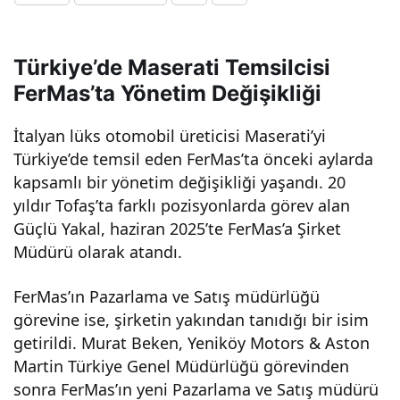
mod
Türkiye’de Maserati Temsilcisi
eller
FerMas’ta Yönetim Değişikliği
e
İtalyan lüks otomobil üreticisi Maserati’yi
Türkiye’de temsil eden FerMas’ta önceki aylarda
adı
kapsamlı bir yönetim değişikliği yaşandı. 20
yıldır Tofaş’ta farklı pozisyonlarda görev alan
m
Güçlü Yakal, haziran 2025’te FerMas’a Şirket
Müdürü olarak atandı.
atm
FerMas’ın Pazarlama ve Satış müdürlüğü
görevine ise, şirketin yakından tanıdığı bir isim
a
getirildi. Murat Beken, Yeniköy Motors & Aston
Martin Türkiye Genel Müdürlüğü görevinden
kara
sonra FerMas’ın yeni Pazarlama ve Satış müdürü