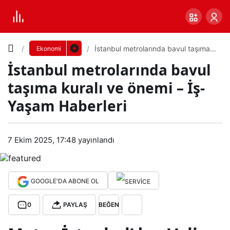
Yazı
İstanbul metrolarında bavul taşıma
Ekonomi
kuralı ve önemi – İş-Yaşam Haberleri
İstanbul metrolarında bavul
Boyutunu
taşıma kuralı ve önemi – İş-
Ayarla
Yaşam Haberleri
İsta
0
PAYLAŞ
nbul
7 Ekim 2025, 17:48
yayınlandı
Küçük
100%
Dev
met
GOOGLE'DA ABONE OL
rola
Varsayılana
0
PAYLAŞ
BEĞEN
rınd
dön