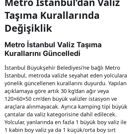
Metro İstanbul’dan Valiz
a
Taşıma Kurallarında
Değişiklik
bav
ul
Metro İstanbul Valiz Taşıma
Kurallarını Güncelledi
taşı
İstanbul Büyükşehir Belediyesi’ne bağlı Metro
İstanbul, metroda valizle seyahat eden yolculara
ma
yönelik güncellenen kurallarını duyurdu. Yapılan
açıklamaya göre artık 30 kg’dan ağır veya
kura
120×60×50 cm’den büyük valizler istasyon ve
araçlara alınmayacak. Ayrıca kamping tipi büyük
lı ve
çantalar da valiz kategorisine dahil edilecek.
Yolcular, yanlarında en fazla 1 büyük boy valiz ile
öne
1 kabin boy valiz ya da 1 küçük/orta boy sırt