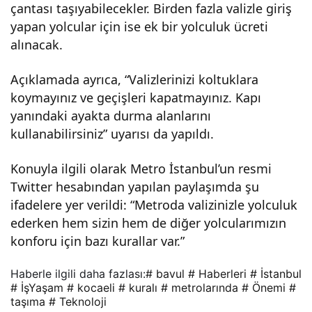
çantası taşıyabilecekler. Birden fazla valizle giriş
mi –
yapan yolcular için ise ek bir yolculuk ücreti
alınacak.
İş-
Açıklamada ayrıca, “Valizlerinizi koltuklara
Yaş
koymayınız ve geçişleri kapatmayınız. Kapı
yanındaki ayakta durma alanlarını
kullanabilirsiniz” uyarısı da yapıldı.
am
Konuyla ilgili olarak Metro İstanbul’un resmi
Hab
Twitter hesabından yapılan paylaşımda şu
ifadelere yer verildi: “Metroda valizinizle yolculuk
erler
ederken hem sizin hem de diğer yolcularımızın
konforu için bazı kurallar var.”
i
Haberle ilgili daha fazlası:
# bavul
# Haberleri
# İstanbul
# İşYaşam
# kocaeli
# kuralı
# metrolarında
# Önemi
#
taşıma
# Teknoloji