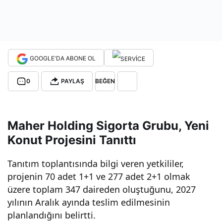
kon
ut
GOOGLE'DA ABONE OL
proj
0
PAYLAŞ
BEĞEN
esi:
Maher Holding Sigorta Grubu, Yeni
Yatı
Konut Projesini Tanıttı
rımı
Tanıtım toplantısında bilgi veren yetkililer,
projenin 70 adet 1+1 ve 277 adet 2+1 olmak
nızı
üzere toplam 347 daireden oluştuğunu, 2027
yılının Aralık ayında teslim edilmesinin
Güv
planlandığını belirtti.