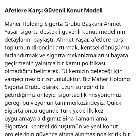
enc
Afetlere Karşı Güvenli Konut Modeli
Maher Holding Sigorta Grubu Başkanı Ahmet
e
Yaşar, sigorta destekli güvenli konut modelinin
detaylarını paylaştı. Ahmet Yaşar, afetlere karşı
Altı
toplumun direncini artırmak, kentsel dönüşümü
hızlandırmak ve sigorta mekanizmalarını hayata
na
geçirmenin yalnızca bir kamu politikası
olmadığını belirterek, “Ülkemizin geleceği için
Alın
vazgeçilmez bir zorunluluktur. Biz Maher Holding
Sigorta Grubu olarak, uzun süredir dile
!
getirdiğimiz önleyici sigortacılık misyonumuz
gereği bu vizyonun tam merkezindeyiz. Quick
Sigorta öncülüğünde Türkiye’de ilk kez
uygulamaya aldığımız Bina Tamamlama
Sigortası, kentsel dönüşümün ve yeni konut
projelerinin güvence altına alınmasında kritik bir