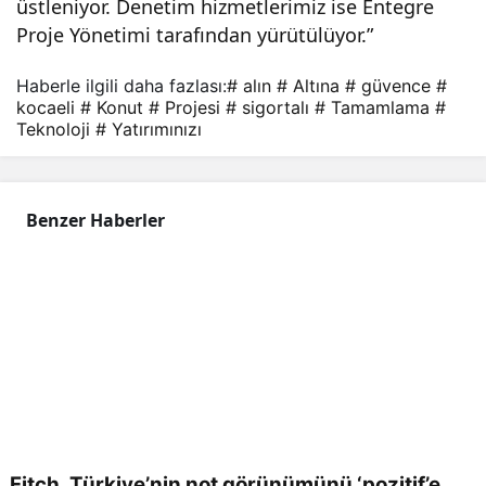
üstleniyor. Denetim hizmetlerimiz ise Entegre
Proje Yönetimi tarafından yürütülüyor.”
Haberle ilgili daha fazlası:
# alın
# Altına
# güvence
#
kocaeli
# Konut
# Projesi
# sigortalı
# Tamamlama
#
Teknoloji
# Yatırımınızı
Benzer Haberler
Fitch, Türkiye’nin not görünümünü ‘pozitif’e