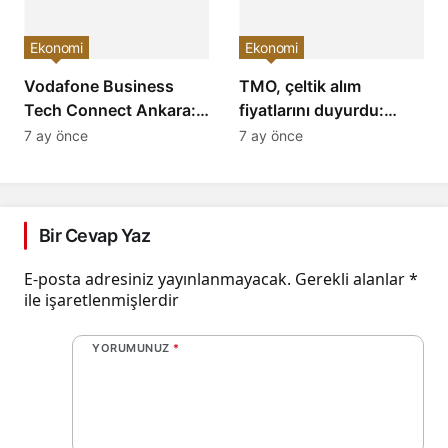
Ekonomi
Ekonomi
Vodafone Business
TMO, çeltik alım
Tech Connect Ankara:
fiyatlarını duyurdu:
Teknoloji Devrimi
Baldo, cammeo ve
7 ay önce
7 ay önce
Konuşuldu, Geleceğe
Osmancık çeltik grupları
Yön Verildi!
için belirlenen fiyatlar!
Bir Cevap Yaz
E-posta adresiniz yayınlanmayacak.
Gerekli alanlar
*
ile işaretlenmişlerdir
YORUMUNUZ
*