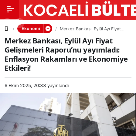
Merkez
0
PAYLAŞ
Bankası,
Ekonomi
Merkez Bankası, Eylül Ayı Fiyat
Gelişmeleri Raporu’nu yayımladı:
Merkez Bankası, Eylül Ayı Fiyat
Enflasyon Rakamları ve Ekonomiye
Eylül Ayı
Etkileri!
Gelişmeleri Raporu’nu yayımladı:
Enflasyon Rakamları ve Ekonomiye
Fiyat
Etkileri!
Gelişmel
6 Ekim 2025, 20:33
yayınlandı
eri
Raporu’n
u