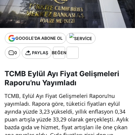
yayımladı
:
GOOGLE'DA ABONE OL
Enflasyon
0
PAYLAŞ
BEĞEN
Rakamları
ve
TCMB Eylül Ayı Fiyat Gelişmeleri
Raporu’nu Yayımladı
Ekonomiy
TCMB, Eylül Ayı Fiyat Gelişmeleri Raporu’nu
yayımladı. Rapora göre, tüketici fiyatları eylül
e Etkileri!
ayında yüzde 3,23 yükseldi, yıllık enflasyon 0,34
puan artışla yüzde 33,29 olarak gerçekleşti. Aylık
bazda gıda ve hizmet, fiyat artışları ile öne çıkan
ana gruplar oldu. Gıda fiyatları zirai don ve