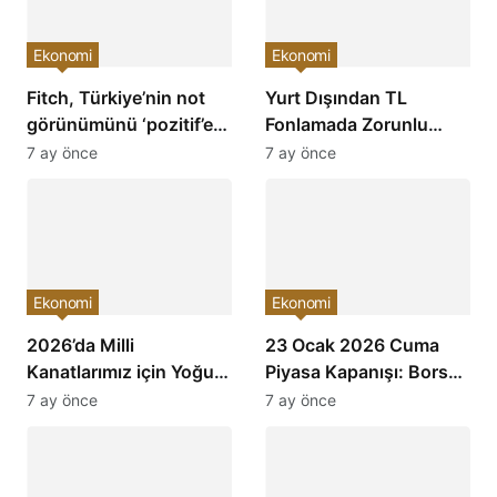
Ekonomi
Ekonomi
Fitch, Türkiye’nin not
Yurt Dışından TL
görünümünü ‘pozitif’e
Fonlamada Zorunlu
çevirdi ve yatırımcıların
Karşılık Oranları
7 ay önce
7 ay önce
ilgisini çekti!
Arttırıldı: Ekonomiye
Etkileri Neler Olacak?
Ekonomi
Ekonomi
2026’da Milli
23 Ocak 2026 Cuma
Kanatlarımız için Yoğun
Piyasa Kapanışı: Borsa,
Mesai: Türkiye’nin
Dolar, Altın ve Kripto
7 ay önce
7 ay önce
Havacılık Sektöründe
Paralarda Bugün Neler
Yükselişi Devam
Yaşandı ve Yatırımcıları
Edecek!
Neler Bekliyor?