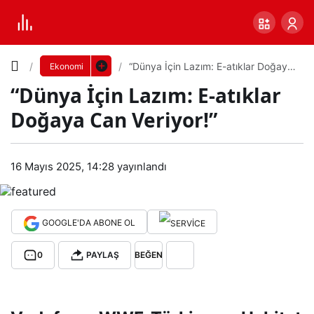
Yazı
“Dünya İçin Lazım: E-atıklar Doğaya
Ekonomi
Can Veriyor!”
“Dünya İçin Lazım: E-atıklar
Boyutunu
Doğaya Can Veriyor!”
Ayarla
“Dü
16 Mayıs 2025, 14:28
yayınlandı
0
PAYLAŞ
nya
Küçük
100%
Dev
İçin
GOOGLE'DA ABONE OL
0
PAYLAŞ
BEĞEN
Lazı
Varsayılana
m:
dön