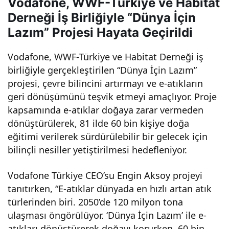
Vodafone, WWF-Türkiye ve Habitat
Derneği İş Birliğiyle “Dünya İçin
E-
Lazım” Projesi Hayata Geçirildi
atıkl
Vodafone, WWF-Türkiye ve Habitat Derneği iş
birliğiyle gerçekleştirilen “Dünya İçin Lazım”
ar
projesi, çevre bilincini artırmayı ve e-atıkların
geri dönüşümünü teşvik etmeyi amaçlıyor. Proje
Doğ
kapsamında e-atıklar doğaya zarar vermeden
dönüştürülerek, 81 ilde 60 bin kişiye doğa
aya
eğitimi verilerek sürdürülebilir bir gelecek için
bilinçli nesiller yetiştirilmesi hedefleniyor.
Can
Vodafone Türkiye CEO’su Engin Aksoy projeyi
Veri
tanıtırken, “E-atıklar dünyada en hızlı artan atık
türlerinden biri. 2050’de 120 milyon tona
yor!
ulaşması öngörülüyor. ‘Dünya İçin Lazım’ ile e-
atıkları dönüştürerek doğayı korurken, 60 bin