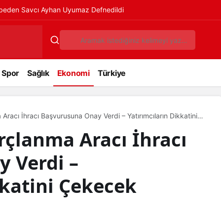
ybeden Savcı Ayhan Uyumaz Defnedildi
Spor
Sağlık
Ekonomi
Türkiye
Aracı İhracı Başvurusuna Onay Verdi – Yatırımcıların Dikkatini
orçlanma Aracı İhracı
 Verdi –
kkatini Çekecek