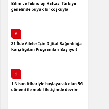
Bilim ve Teknoloji Haftası Türkiye
genelinde büyük bir coşkuyla
kutlandı: İşte Etkinlikler ve
Kutlamalar!
8
81 İlde Aileler İçin Dijital Bağımlılığa
Karşı Eğitim Programları Başlıyor!
9
1 Nisan itibariyle başlayacak olan 5G
dönemi ile mobil iletişimde devrim
başlıyor!