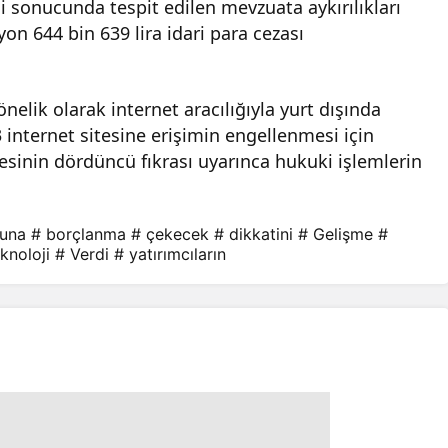
i sonucunda tespit edilen mevzuata aykırılıkları
on 644 bin 639 lira idari para cezası
önelik olarak internet aracılığıyla yurt dışında
23 internet sitesine erişimin engellenmesi için
inin dördüncü fıkrası uyarınca hukuki işlemlerin
suna
# borçlanma
# çekecek
# dikkatini
# Gelişme
#
knoloji
# Verdi
# yatırımcıların