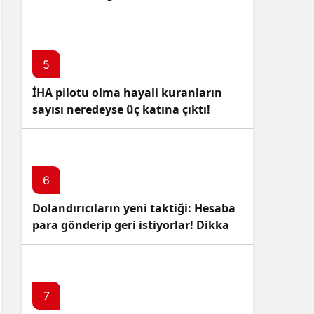
5
İHA pilotu olma hayali kuranların
sayısı neredeyse üç katına çıktı!
6
Dolandırıcıların yeni taktiği: Hesaba
para gönderip geri istiyorlar! Dikkat
Edin!
7