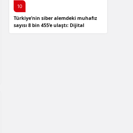
10
Türkiye’nin siber alemdeki muhafız
sayısı 8 bin 455’e ulaştı: Dijital
güvenliğimizi korumak için
çalışmalar artıyor!