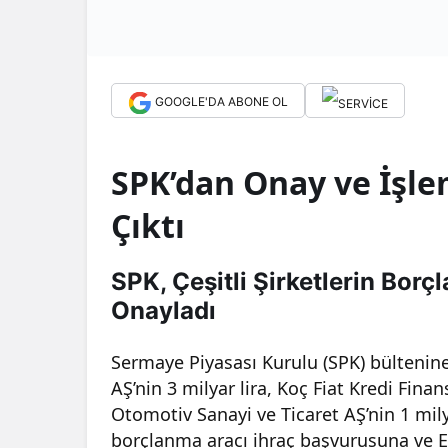
GOOGLE'DA ABONE OL
SPK’dan Onay ve İşlem
Çıktı
SPK, Çeşitli Şirketlerin Borç
Onayladı
Sermaye Piyasası Kurulu (SPK) bültenine
AŞ’nin 3 milyar lira, Koç Fiat Kredi Fin
Otomotiv Sanayi ve Ticaret AŞ’nin 1 mily
borçlanma aracı ihraç başvurusuna ve Em