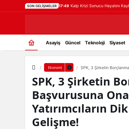
Kalp Krizi Sonucu Hayatını Ka
17:49
SON GELIŞMELER
Asayiş
Güncel
Teknoloji
Siyaset
SPK, 3 Şirketin Borçlanma 
Ekonomi
Çekecek Gelişme!
SPK, 3 Şirketin B
Başvurusuna Onay
Yatırımcıların Di
Gelişme!