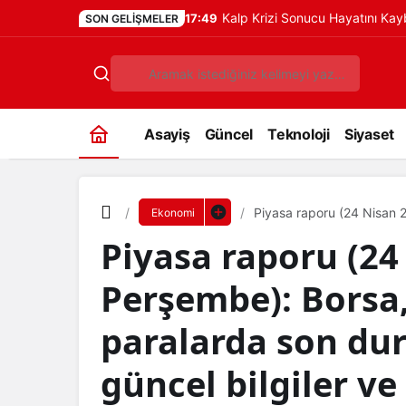
Kalp Krizi Sonucu Hayatını Ka
17:49
SON GELIŞMELER
Asayiş
Güncel
Teknoloji
Siyaset
Piyasa raporu (24 Nisan 2
Ekonomi
durum! Yatırımcılar için gü
Piyasa raporu (24
Perşembe): Borsa, 
paralarda son dur
güncel bilgiler ve