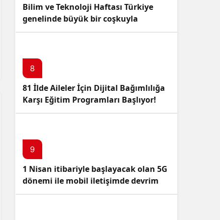
Bilim ve Teknoloji Haftası Türkiye
genelinde büyük bir coşkuyla
kutlandı: İşte Etkinlikler ve
Kutlamalar!
8
81 İlde Aileler İçin Dijital Bağımlılığa
Karşı Eğitim Programları Başlıyor!
9
1 Nisan itibariyle başlayacak olan 5G
dönemi ile mobil iletişimde devrim
başlıyor!