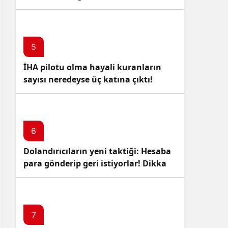
5
İHA pilotu olma hayali kuranların
sayısı neredeyse üç katına çıktı!
6
Dolandırıcıların yeni taktiği: Hesaba
para gönderip geri istiyorlar! Dikkat
Edin!
7