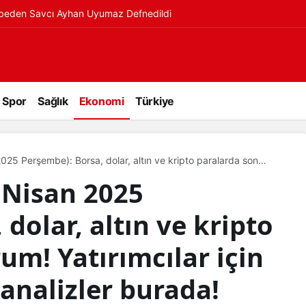
ybeden Savcı Ayhan Uyumaz Defnedildi
Spor
Sağlık
Ekonomi
Türkiye
025 Perşembe): Borsa, dolar, altın ve kripto paralarda son
ncel bilgiler ve analizler burada!
 Nisan 2025
dolar, altın ve kripto
um! Yatırımcılar için
 analizler burada!