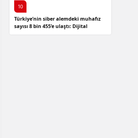
10
Türkiye’nin siber alemdeki muhafız
sayısı 8 bin 455’e ulaştı: Dijital
güvenliğimizi korumak için
çalışmalar artıyor!