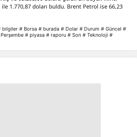
le 1.770,87 doları buldu. Brent Petrol ise 66,23
 bilgiler
# Borsa
# burada
# Dolar
# Durum
# Güncel
#
 Perşembe
# piyasa
# raporu
# Son
# Teknoloji
#