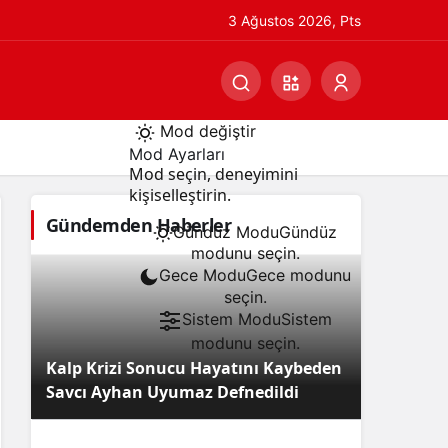
3 Ağustos 2026, Pts
Mod değiştir
Mod Ayarları
Mod seçin, deneyimini
kişiselleştirin.
Gündemden Haberler
Gündüz Modu
Gündüz
modunu seçin.
Gece Modu
Gece modunu
seçin.
Sistem Modu
Sistem
modunu seçin.
Kalp Krizi Sonucu Hayatını Kaybeden
Savcı Ayhan Uyumaz Defnedildi