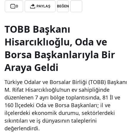
0
PAYLAŞ
BEĞEN
bor
TOBB Başkanı
sa
Hisarcıklıoğlu, Oda ve
baş
Borsa Başkanlarıyla Bir
kanl
Araya Geldi
arını
Türkiye Odalar ve Borsalar Birliği (TOBB) Başkanı
M. Rifat Hisarcıklıoğlu’nun ev sahipliğinde
n
düzenlenen 7 ayrı bölge toplantısında, 81 İl ve
160 İlçedeki Oda ve Borsa Başkanları; il ve
orta
ilçelerdeki ekonomik durumu, sektörlerdeki
sıkıntıları ve iş dünyasının taleplerini
k
değerlendirdi.