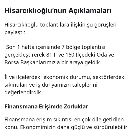
gör
Hisarcıklıoğlu’nun Açıklamaları
üşü:
Hisarcıklıoğlu toplantılara ilişkin şu görüşleri
paylaştı:
“En
“Son 1 hafta içerisinde 7 bölge toplantısı
gerçekleştirerek 81 İl ve 160 İlçedeki Oda ve
büy
Borsa Başkanlarımızla bir araya geldik.
ük
İl ve ilçelerdeki ekonomik durumu, sektörlerdeki
sıkıntıları ve iş dünyamızın taleplerini
sor
değerlendirdik.
un
Finansmana Erişimde Zorluklar
Finansmana erişim sıkıntısı en çok dile getirilen
fina
konu. Ekonomimizin daha güçlü ve sürdürülebilir