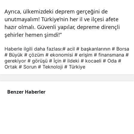
isi
Ayrıca, ülkemizdeki deprem gerçeğini de
unutmayalım! Türkiye’nin her il ve ilçesi afete
için
hazır olmalı. Güvenli yapılar, depreme dirençli
şehirler hemen şimdi!”
acil
Haberle ilgili daha fazlası:
# acil
# başkanlarının
# Borsa
çöz
# Büyük
# çözüm
# ekonomisi
# erişim
# finansmana
#
gerekiyor
# görüşü
# İçin
# ildeki
# kocaeli
# Oda
#
Ortak
# Sorun
# Teknoloji
# Türkiye
üm
gere
Benzer Haberler
kiyo
r!