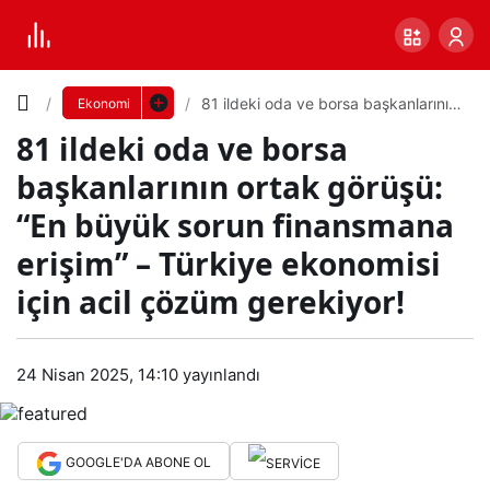
Yazı
81 ildeki oda ve borsa başkanlarının
Ekonomi
ortak görüşü: “En büyük sorun
81 ildeki oda ve borsa
finansmana erişim” – Türkiye
Boyutunu
ekonomisi için acil çözüm gerekiyor!
başkanlarının ortak görüşü:
Ayarla
“En büyük sorun finansmana
81
erişim” – Türkiye ekonomisi
0
PAYLAŞ
ilde
için acil çözüm gerekiyor!
Küçük
100%
Dev
ki
24 Nisan 2025, 14:10
yayınlandı
oda
Varsayılana
GOOGLE'DA ABONE OL
ve
dön