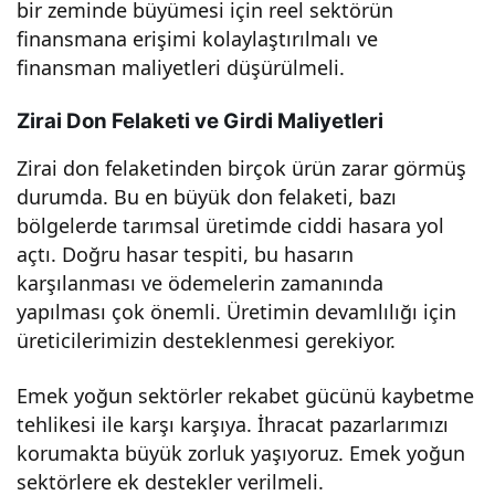
bir zeminde büyümesi için reel sektörün
nsm
finansmana erişimi kolaylaştırılmalı ve
finansman maliyetleri düşürülmeli.
ana
Zirai Don Felaketi ve Girdi Maliyetleri
erişi
Zirai don felaketinden birçok ürün zarar görmüş
durumda. Bu en büyük don felaketi, bazı
m” –
bölgelerde tarımsal üretimde ciddi hasara yol
açtı. Doğru hasar tespiti, bu hasarın
Tür
karşılanması ve ödemelerin zamanında
yapılması çok önemli. Üretimin devamlılığı için
kiye
üreticilerimizin desteklenmesi gerekiyor.
eko
Emek yoğun sektörler rekabet gücünü kaybetme
tehlikesi ile karşı karşıya. İhracat pazarlarımızı
nom
korumakta büyük zorluk yaşıyoruz. Emek yoğun
sektörlere ek destekler verilmeli.