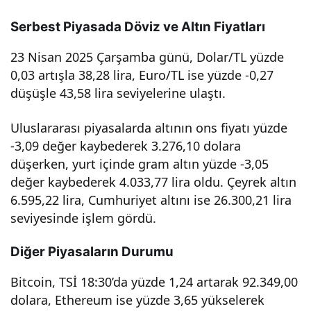
5
Serbest Piyasada Döviz ve Altın Fiyatları
23 Nisan 2025 Çarşamba günü, Dolar/TL yüzde
Çar
0,03 artışla 38,28 lira, Euro/TL ise yüzde -0,27
düşüşle 43,58 lira seviyelerine ulaştı.
şam
Uluslararası piyasalarda altının ons fiyatı yüzde
ba
-3,09 değer kaybederek 3.276,10 dolara
düşerken, yurt içinde gram altın yüzde -3,05
Bor
değer kaybederek 4.033,77 lira oldu. Çeyrek altın
6.595,22 lira, Cumhuriyet altını ise 26.300,21 lira
sa
seviyesinde işlem gördü.
İsta
Diğer Piyasaların Durumu
Bitcoin, TSİ 18:30’da yüzde 1,24 artarak 92.349,00
nbul
dolara, Ethereum ise yüzde 3,65 yükselerek