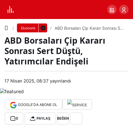
Yazı
ABD Borsaları Çip Kararı Sonrası Sert
Ekonomi
Düştü, Yatırımcılar Endişeli
ABD Borsaları Çip Kararı
Boyutunu
Sonrası Sert Düştü,
Ayarla
Yatırımcılar Endişeli
AB
0
PAYLAŞ
D
17 Nisan 2025, 08:37
yayınlandı
Küçük
100%
Dev
Bor
GOOGLE'DA ABONE OL
sala
Varsayılana
0
PAYLAŞ
BEĞEN
rı
dön