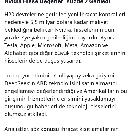
Nvidia Hisse Değerleri Yüzde 7 Geriledi
Yatı
H20 devrelerine getirilen yeni ihracat kontrolleri
nedeniyle 5,5 milyar dolara kadar maliyet
rımc
beklediğini belirten Nvidia, hisselerinin dün
yüzde 7’ye yakın gerilediğini duyurdu. Ayrıca
ılar
Tesla, Apple, Microsoft, Meta, Amazon ve
Alphabet gibi diğer büyük teknoloji şirketlerinin
Endi
hisselerinde de düşüş yaşandı.
şeli
Trump yönetiminin Çinli yapay zeka girişimi
DeepSeek’in ABD teknolojisini satın almasını
engellemeyi değerlendirdiği ve Amerikalıların bu
girişimin hizmetlerine erişimini yasaklamayı
düşündüğü haberleri de teknoloji hisselerini
olumsuz etkiledi.
Analistler, söz konusu ihracat kısıtlamalarının