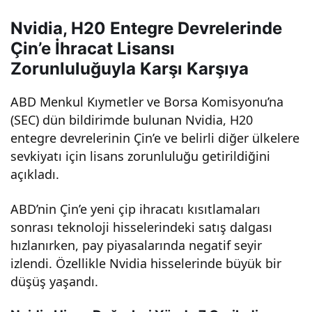
Çip
Nvidia, H20 Entegre Devrelerinde
Çin’e İhracat Lisansı
Kar
Zorunluluğuyla Karşı Karşıya
arı
ABD Menkul Kıymetler ve Borsa Komisyonu’na
(SEC) dün bildirimde bulunan Nvidia, H20
entegre devrelerinin Çin’e ve belirli diğer ülkelere
Son
sevkiyatı için lisans zorunluluğu getirildiğini
açıkladı.
rası
ABD’nin Çin’e yeni çip ihracatı kısıtlamaları
Sert
sonrası teknoloji hisselerindeki satış dalgası
hızlanırken, pay piyasalarında negatif seyir
Düş
izlendi. Özellikle Nvidia hisselerinde büyük bir
düşüş yaşandı.
tü,