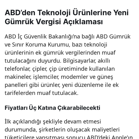
ların
ABD’den Teknoloji Ürünlerine Yeni
Gümrük Vergisi Açıklaması
ı
ABD İç Güvenlik Bakanlığı’na bağlı ABD Gümrük
ve Sınır Koruma Kurumu, bazı teknoloji
düş
ürünlerinin ek gümrük vergilerinden muaf
tutulacağını duyurdu. Bilgisayarlar, akıllı
üre
telefonlar, çipler, çip üretiminde kullanılan
makineler, işlemciler, modemler ve güneş
n
panelleri gibi ürünler, yeni düzenleme ile ek
tarifelerden muaf tutulacak.
kara
Fiyatları Üç Katına Çıkarabilecekti
r,
İlk açıklandığı şekliyle devam etmesi
durumunda, şirketlerin oluşacak maliyetleri
kull
tüketicilere yansıtması sonucu ABD’deki Apple’ın