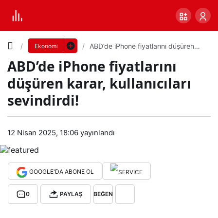
Yazı
ABD’de iPhone fiyatlarını düşüren
Ekonomi
karar, kullanıcıları sevindirdi!
ABD’de iPhone fiyatlarını
Boyutunu
düşüren karar, kullanıcıları
Ayarla
sevindirdi!
AB
0
PAYLAŞ
D’de
12 Nisan 2025, 18:06
yayınlandı
Küçük
100%
Dev
iPho
GOOGLE'DA ABONE OL
ne
Varsayılana
0
PAYLAŞ
BEĞEN
fiyat
dön