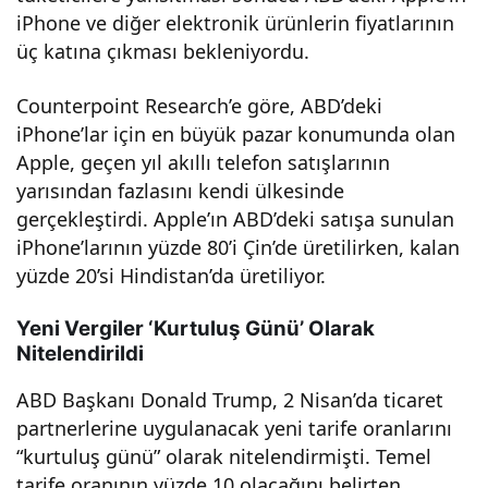
iPhone ve diğer elektronik ürünlerin fiyatlarının
anıc
üç katına çıkması bekleniyordu.
ıları
Counterpoint Research’e göre, ABD’deki
iPhone’lar için en büyük pazar konumunda olan
sevi
Apple, geçen yıl akıllı telefon satışlarının
yarısından fazlasını kendi ülkesinde
ndir
gerçekleştirdi. Apple’ın ABD’deki satışa sunulan
iPhone’larının yüzde 80’i Çin’de üretilirken, kalan
di!
yüzde 20’si Hindistan’da üretiliyor.
Yeni Vergiler ‘Kurtuluş Günü’ Olarak
Nitelendirildi
ABD Başkanı Donald Trump, 2 Nisan’da ticaret
partnerlerine uygulanacak yeni tarife oranlarını
“kurtuluş günü” olarak nitelendirmişti. Temel
tarife oranının yüzde 10 olacağını belirten