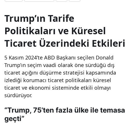
üç
Trump’ın Tarife
ayd
Politikaları ve Küresel
Ticaret Üzerindeki Etkileri
a
5 Kasım 2024’te ABD Başkanı seçilen Donald
tarif
Trump’ın seçim vaadi olarak öne sürdüğü dış
ticaret açığını düşürme stratejisi kapsamında
e
izlediği korumacı ticaret politikaları küresel
ticaret ve ekonomi sisteminde etkili olmayı
belir
sürdürüyor.
sizli
“Trump, 75’ten fazla ülke ile temasa
geçti”
ğini