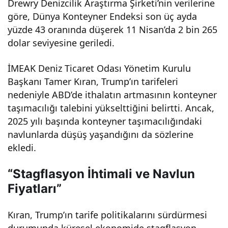
Drewry Denizcilik Araştırma Şirketi’nin verilerine
eki
göre, Dünya Konteyner Endeksi son üç ayda
yüzde 43 oranında düşerek 11 Nisan’da 2 bin 265
deği
dolar seviyesine geriledi.
şiml
İMEAK Deniz Ticaret Odası Yönetim Kurulu
Başkanı Tamer Kıran, Trump’ın tarifeleri
er
nedeniyle ABD’de ithalatın artmasının konteyner
taşımacılığı talebini yükselttiğini belirtti. Ancak,
2025 yılı başında konteyner taşımacılığındaki
neyi
navlunlarda düşüş yaşandığını da sözlerine
ekledi.
gös
“Stagflasyon İhtimali ve Navlun
teriy
Fiyatları”
or?
Kıran, Trump’ın tarife politikalarını sürdürmesi