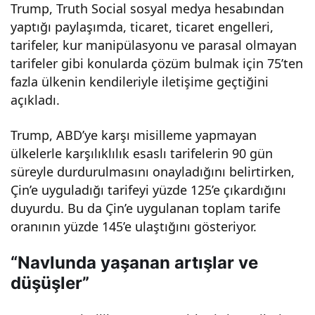
Trump, Truth Social sosyal medya hesabından
n
yaptığı paylaşımda, ticaret, ticaret engelleri,
tarifeler, kur manipülasyonu ve parasal olmayan
etki
tarifeler gibi konularda çözüm bulmak için 75’ten
fazla ülkenin kendileriyle iletişime geçtiğini
siyl
açıkladı.
Trump, ABD’ye karşı misilleme yapmayan
e
ülkelerle karşılıklılık esaslı tarifelerin 90 gün
süreyle durdurulmasını onayladığını belirtirken,
düş
Çin’e uyguladığı tarifeyi yüzde 125’e çıkardığını
duyurdu. Bu da Çin’e uygulanan toplam tarife
tü!
oranının yüzde 145’e ulaştığını gösteriyor.
Sekt
“Navlunda yaşanan artışlar ve
düşüşler”
örd