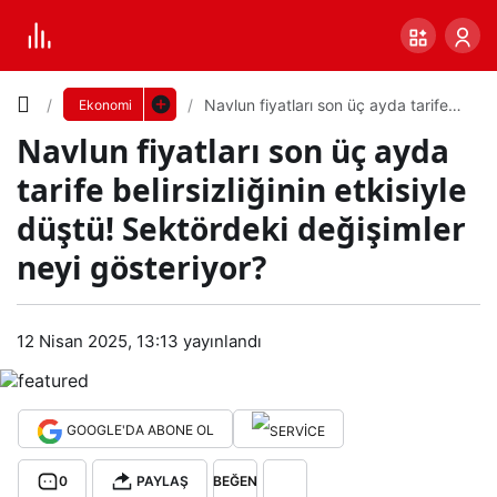
Yazı
Navlun fiyatları son üç ayda tarife
Ekonomi
belirsizliğinin etkisiyle düştü!
Navlun fiyatları son üç ayda
Sektördeki değişimler neyi
Boyutunu
gösteriyor?
tarife belirsizliğinin etkisiyle
Ayarla
düştü! Sektördeki değişimler
Navl
neyi gösteriyor?
0
PAYLAŞ
un
Küçük
100%
Dev
12 Nisan 2025, 13:13
yayınlandı
fiyat
ları
Varsayılana
GOOGLE'DA ABONE OL
son
dön
0
PAYLAŞ
BEĞEN