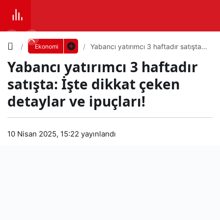
Yazı
Yabancı yatırımcı 3 haftadır satışta:
Ekonomi
İşte dikkat çeken detaylar ve
Yabancı yatırımcı 3 haftadır
ipuçları!
Boyutunu
satışta: İşte dikkat çeken
Ayarla
detaylar ve ipuçları!
Yab
0
PAYLAŞ
ancı
10 Nisan 2025, 15:22
yayınlandı
Küçük
100%
Dev
yatır
ımcı
Varsayılana
3
dön