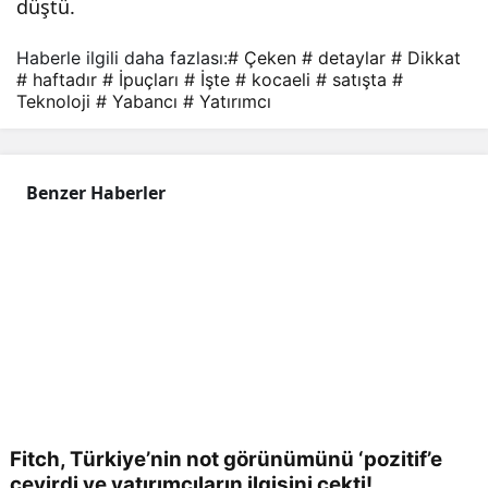
düştü.
Haberle ilgili daha fazlası:
# Çeken
# detaylar
# Dikkat
# haftadır
# İpuçları
# İşte
# kocaeli
# satışta
#
Teknoloji
# Yabancı
# Yatırımcı
Benzer Haberler
Fitch, Türkiye’nin not görünümünü ‘pozitif’e
çevirdi ve yatırımcıların ilgisini çekti!