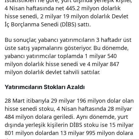
İstatistikleri”ne göre, yurt dışında yerleşik kişiler,
4 Nisan haftasında net 445.2 milyon dolarlık
en
hisse senedi, 2 milyar 19 milyon dolarlık Devlet
İç Borçlanma Senedi (DİBS) sattı.
deta
Bu sonuçlar, yabancı yatırımcıların 3 haftadır üst
ylar
üste satış yapmalarını gösteriyor. Bu dönemde,
yabancı yatırımcılar toplamda 1 milyar 540
ve
milyon dolarlık hisse senedi ve 4 milyar 847
milyon dolarlık devlet tahvili sattılar.
ipuç
Yatırımcıların Stokları Azaldı
ları!
28 Mart itibarıyla 29 milyar 196 milyon dolar olan
hisse senedi stoku, 4 Nisan haftasında 28 milyar
484 milyon dolara geriledi. Aynı dönemde, yurt
dışında yerleşik kişilerin DİBS stoku ise 15 milyar
801 milyon dolardan 13 milyar 995 milyon dolara