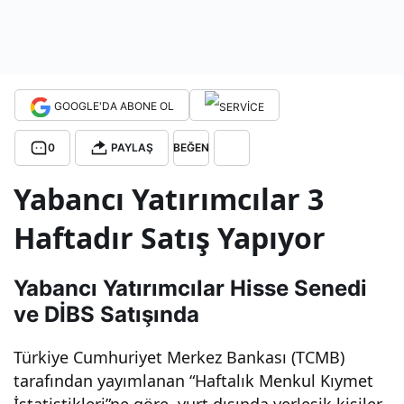
haft
adır
GOOGLE'DA ABONE OL
satı
0
PAYLAŞ
BEĞEN
şta:
Yabancı Yatırımcılar 3
Haftadır Satış Yapıyor
İşte
dikk
Yabancı Yatırımcılar Hisse Senedi
ve DİBS Satışında
at
Türkiye Cumhuriyet Merkez Bankası (TCMB)
çek
tarafından yayımlanan “Haftalık Menkul Kıymet