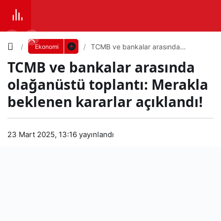
Yazı
TCMB ve bankalar arasında
Ekonomi
olağanüstü toplantı: Merakla
TCMB ve bankalar arasında
beklenen kararlar açıklandı!
Boyutunu
olağanüstü toplantı: Merakla
Ayarla
beklenen kararlar açıklandı!
TC
0
PAYLAŞ
MB
23 Mart 2025, 13:16
yayınlandı
Küçük
100%
Dev
ve
ban
Varsayılana
kala
dön