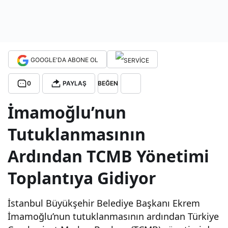
r
aras
GOOGLE'DA ABONE OL
ında
0
PAYLAŞ
BEĞEN
olağ
İmamoğlu’nun
Tutuklanmasının
anü
Ardından TCMB Yönetimi
stü
Toplantıya Gidiyor
topl
İstanbul Büyükşehir Belediye Başkanı Ekrem
antı:
İmamoğlu’nun tutuklanmasının ardından Türkiye