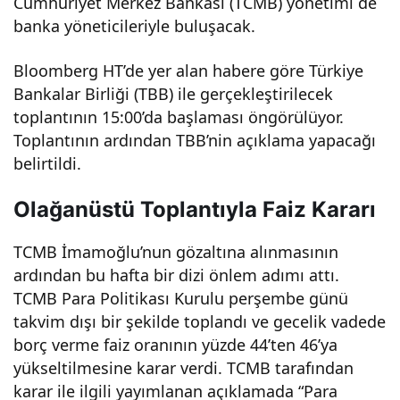
Cumhuriyet Merkez Bankası (TCMB) yönetimi de
Mer
banka yöneticileriyle buluşacak.
Bloomberg HT’de yer alan habere göre Türkiye
akla
Bankalar Birliği (TBB) ile gerçekleştirilecek
toplantının 15:00’da başlaması öngörülüyor.
bekl
Toplantının ardından TBB’nin açıklama yapacağı
belirtildi.
ene
Olağanüstü Toplantıyla Faiz Kararı
n
TCMB İmamoğlu’nun gözaltına alınmasının
kara
ardından bu hafta bir dizi önlem adımı attı.
TCMB Para Politikası Kurulu perşembe günü
rlar
takvim dışı bir şekilde toplandı ve gecelik vadede
borç verme faiz oranının yüzde 44’ten 46’ya
yükseltilmesine karar verdi. TCMB tarafından
açık
karar ile ilgili yayımlanan açıklamada “Para