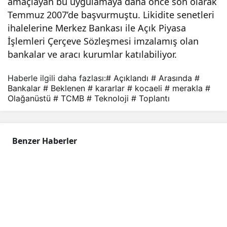
amaçlayan bu uygulamaya daha önce son olarak
Temmuz 2007’de başvurmuştu. Likidite senetleri
ihalelerine Merkez Bankası ile Açık Piyasa
İşlemleri Çerçeve Sözleşmesi imzalamış olan
bankalar ve aracı kurumlar katılabiliyor.
Haberle ilgili daha fazlası:
# Açıklandı
# Arasında
#
Bankalar
# Beklenen
# kararlar
# kocaeli
# merakla
#
Olağanüstü
# TCMB
# Teknoloji
# Toplantı
Benzer Haberler