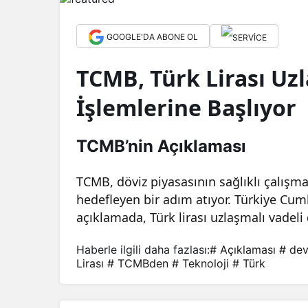
GOOGLE'DA ABONE OL
TCMB, Türk Lirası Uz
İşlemlerine Başlıyor
TCMB’nin Açıklaması
TCMB, döviz piyasasının sağlıklı çalışma
hedefleyen bir adım atıyor. Türkiye Cu
açıklamada, Türk lirası uzlaşmalı vadel
Haberle ilgili daha fazlası:
# Açıklaması
# de
Lirası
# TCMBden
# Teknoloji
# Türk