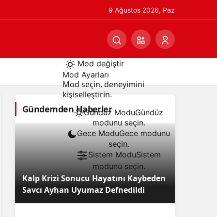
9 Ağustos 2026, Paz
Mod değiştir
Mod Ayarları
Mod seçin, deneyimini
kişiselleştirin.
Gündemden Haberler
Gündüz Modu
Gündüz
modunu seçin.
Gece Modu
Gece modunu
seçin.
Sistem Modu
Sistem
modunu seçin.
Kalp Krizi Sonucu Hayatını Kaybeden
Savcı Ayhan Uyumaz Defnedildi