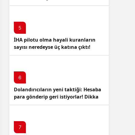
5
İHA pilotu olma hayali kuranların
sayısı neredeyse üç katına çıktı!
6
Dolandırıcıların yeni taktiği: Hesaba
para gönderip geri istiyorlar! Dikkat
Edin!
7