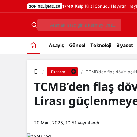
Kalp Krizi Sonucu Hayatını Ka
17:49
SON GELIŞMELER
Asayiş
Güncel
Teknoloji
Siyaset
TCMB’den flaş döviz açık
Ekonomi
TCMB’den flaş döv
Lirası güçlenmey
20 Mart 2025, 10:51
yayınlandı