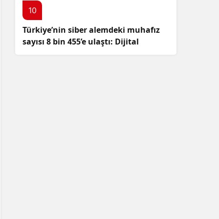
10
Türkiye’nin siber alemdeki muhafız
sayısı 8 bin 455’e ulaştı: Dijital
güvenliğimizi korumak için
çalışmalar artıyor!