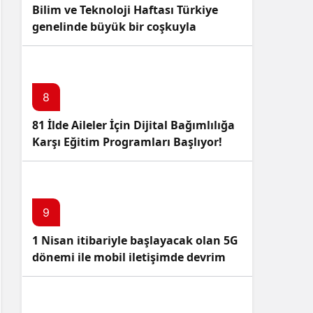
Bilim ve Teknoloji Haftası Türkiye
genelinde büyük bir coşkuyla
kutlandı: İşte Etkinlikler ve
Kutlamalar!
8
81 İlde Aileler İçin Dijital Bağımlılığa
Karşı Eğitim Programları Başlıyor!
9
1 Nisan itibariyle başlayacak olan 5G
dönemi ile mobil iletişimde devrim
başlıyor!