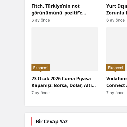
Fitch, Türkiye’nin not
Yurt Dış
görünümünü ‘pozitif’e
Zorunlu K
çevirdi ve yatırımcıların
Arttırıld
6 ay önce
6 ay önce
ilgisini çekti!
Neler Ol
Ekonomi
Ekonomi
23 Ocak 2026 Cuma Piyasa
Vodafone
Kapanışı: Borsa, Dolar, Altın
Connect 
ve Kripto Paralarda Bugün
Devrimi 
7 ay önce
7 ay önce
Neler Yaşandı ve
Geleceğe 
Yatırımcıları Neler Bekliyor?
Bir Cevap Yaz