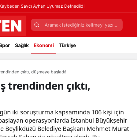
ı Kaybeden Savcı Ayhan Uyumaz Defnedildi
Spor
Sağlık
Ekonomi
Türkiye
trendinden çıktı, düşmeye başladı!
ş trendinden çıktı,
ugün iki soruşturma kapsamında 106 kişi için
 başlayan operasyonlarda İstanbul Büyükşehir
le Beylikdüzü Belediye Başkanı Mehmet Murat
 Emrah Şahan da gözaltına alındı. Bu