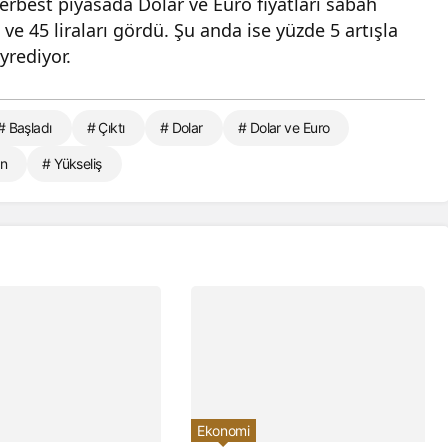
. Serbest piyasada Dolar ve Euro fiyatları sabah
 ve 45 liraları gördü. Şu anda ise yüzde 5 artışla
yrediyor.
# Başladı
# Çıktı
# Dolar
# Dolar ve Euro
en
# Yükseliş
Ekonomi