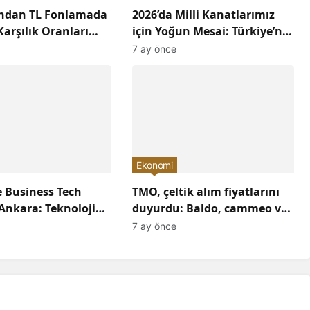
ından TL Fonlamada
2026’da Milli Kanatlarımız
arşılık Oranları
için Yoğun Mesai: Türkiye’nin
ı: Ekonomiye Etkileri
Havacılık Sektöründe
7 ay önce
acak?
Yükselişi Devam Edecek!
Ekonomi
 Business Tech
TMO, çeltik alım fiyatlarını
Ankara: Teknoloji
duyurdu: Baldo, cammeo ve
Konuşuldu,
Osmancık çeltik grupları için
7 ay önce
Yön Verildi!
belirlenen fiyatlar!