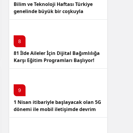
Bilim ve Teknoloji Haftası Türkiye
genelinde büyük bir coşkuyla
kutlandı: İşte Etkinlikler ve
Kutlamalar!
8
81 İlde Aileler İçin Dijital Bağımlılığa
Karşı Eğitim Programları Başlıyor!
9
1 Nisan itibariyle başlayacak olan 5G
dönemi ile mobil iletişimde devrim
başlıyor!