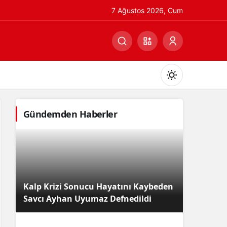
7 Ağustos 2026, Cum
Gündemden Haberler
Gündüz Modu
Gündüz modunu seçin.
Kalp Krizi Sonucu Hayatını Kaybeden
Gece Modu
Savcı Ayhan Uyumaz Defnedildi
Gece modunu seçin.