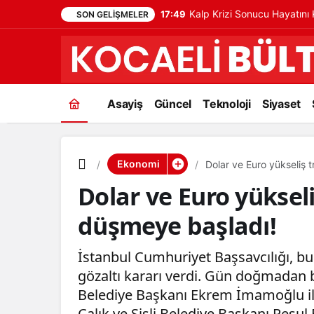
Kalp Krizi Sonucu Hayatın
17:49
SON GELIŞMELER
Asayiş
Güncel
Teknoloji
Siyaset
Ekonomi
Dolar ve Euro yükseliş 
Dolar ve Euro yükseli
düşmeye başladı!
İstanbul Cumhuriyet Başsavcılığı, b
gözaltı kararı verdi. Gün doğmadan
Belediye Başkanı Ekrem İmamoğlu i
Çalık ve Şişli Belediye Başkanı Resul