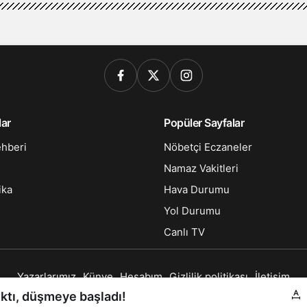
lar
Popüler Sayfalar
ehberi
Nöbetçi Eczaneler
Namaz Vakitleri
ika
Hava Durumu
Yol Durumu
Canlı TV
Yazarlarımız
Künye
Hesabım
Gizlilik politikası
İletişim
© Telif Hakkı 2026, Tüm Hakları Saklıdır
ıktı, düşmeye başladı!