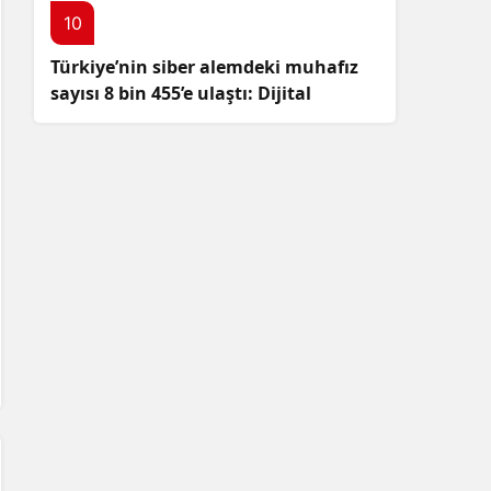
10
Türkiye’nin siber alemdeki muhafız
sayısı 8 bin 455’e ulaştı: Dijital
güvenliğimizi korumak için
çalışmalar artıyor!