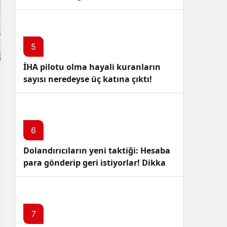
5
İHA pilotu olma hayali kuranların
sayısı neredeyse üç katına çıktı!
6
Dolandırıcıların yeni taktiği: Hesaba
para gönderip geri istiyorlar! Dikkat
Edin!
7