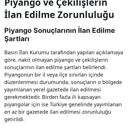
Piyango ve Çekilişlerin
Piya
İlan Edilme Zorunluluğu
ngo
Piyango Sonuçlarının İlan Edilme
Şartları
ve
Basın İlan Kurumu tarafından yapılan açıklamaya
Çeki
göre, nakit olmayan piyango ve çekilişlerin
sonuçlarının ilan edilme şartları belirlendi.
lişle
Piyangonun bir il veya ilçe sınırları içinde
düzenlenmesi durumunda, sonuçların o bölgede
rin
yayımlanan yerel gazetede ilan edilmesi
gerekmektedir. Birden fazla ili kapsayan
piyangolar için ise Türkiye genelinde yayımlanan
Kaz
en az bir gazetede ilan edilmesi zorunluluğu
getirildi.
ana