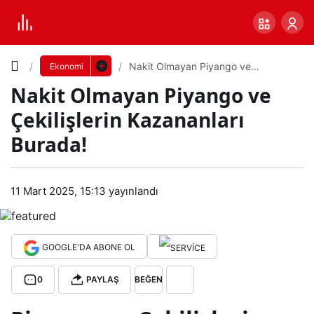
Yazı
Nakit Olmayan Piyango ve
Ekonomi
Çekilişlerin Kazananları Burada!
Nakit Olmayan Piyango ve
Boyutunu
Çekilişlerin Kazananları
Ayarla
Burada!
Naki
0
PAYLAŞ
t
11 Mart 2025, 15:13
yayınlandı
Küçük
100%
Dev
Olm
GOOGLE'DA ABONE OL
aya
Varsayılana
0
PAYLAŞ
BEĞEN
n
dön