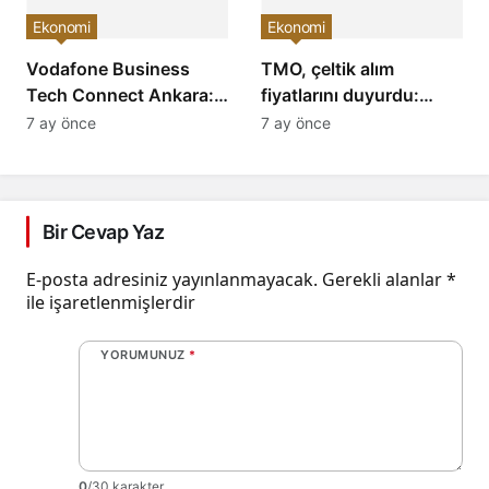
Ekonomi
Ekonomi
Vodafone Business
TMO, çeltik alım
Tech Connect Ankara:
fiyatlarını duyurdu:
Teknoloji Devrimi
Baldo, cammeo ve
7 ay önce
7 ay önce
Konuşuldu, Geleceğe
Osmancık çeltik grupları
Yön Verildi!
için belirlenen fiyatlar!
Bir Cevap Yaz
E-posta adresiniz yayınlanmayacak.
Gerekli alanlar
*
ile işaretlenmişlerdir
YORUMUNUZ
*
0
/30 karakter