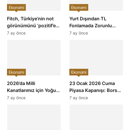
Ekonomi
Ekonomi
Fitch, Türkiye’nin not
Yurt Dışından TL
görünümünü ‘pozitif’e
Fonlamada Zorunlu
çevirdi ve yatırımcıların
Karşılık Oranları
7 ay önce
7 ay önce
ilgisini çekti!
Arttırıldı: Ekonomiye
Etkileri Neler Olacak?
Ekonomi
Ekonomi
2026’da Milli
23 Ocak 2026 Cuma
Kanatlarımız için Yoğun
Piyasa Kapanışı: Borsa,
Mesai: Türkiye’nin
Dolar, Altın ve Kripto
7 ay önce
7 ay önce
Havacılık Sektöründe
Paralarda Bugün Neler
Yükselişi Devam
Yaşandı ve Yatırımcıları
Edecek!
Neler Bekliyor?