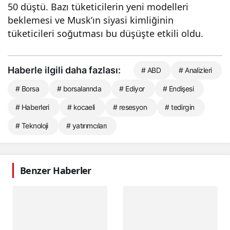
50 düştü. Bazı tüketicilerin yeni modelleri
beklemesi ve Musk’ın siyasi kimliğinin
tüketicileri soğutması bu düşüşte etkili oldu.
Haberle ilgili daha fazlası:
# ABD
# Analizleri
# Borsa
# borsalarında
# Ediyor
# Endişesi
# Haberleri
# kocaeli
# resesyon
# tedirgin
# Teknoloji
# yatırımcıları
Benzer Haberler