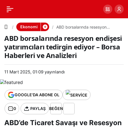
ABD
0
PAYLAŞ
borsaları
Ekonomi
ABD borsalarında resesyon
endişesi yatırımcıları tedirgin
ABD borsalarında resesyon endişesi
ediyor – Borsa Haberleri ve
nda
Analizleri
yatırımcıları tedirgin ediyor – Borsa
Haberleri ve Analizleri
resesyon
endişesi
11 Mart 2025, 01:09
yayınlandı
yatırımcıl
GOOGLE'DA ABONE OL
arı
0
PAYLAŞ
BEĞEN
tedirgin
ABD’de Ticaret Savaşı ve Resesyon