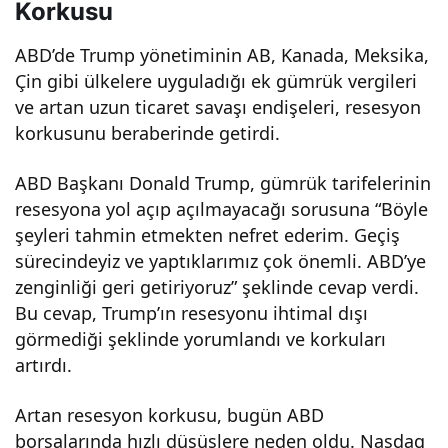
Korkusu
ediyor –
ABD’de Trump yönetiminin AB, Kanada, Meksika,
Borsa
Çin gibi ülkelere uyguladığı ek gümrük vergileri
ve artan uzun ticaret savaşı endişeleri, resesyon
Haberleri
korkusunu beraberinde getirdi.
ABD Başkanı Donald Trump, gümrük tarifelerinin
ve
resesyona yol açıp açılmayacağı sorusuna “Böyle
şeyleri tahmin etmekten nefret ederim. Geçiş
Analizleri
sürecindeyiz ve yaptıklarımız çok önemli. ABD’ye
zenginliği geri getiriyoruz” şeklinde cevap verdi.
Bu cevap, Trump’ın resesyonu ihtimal dışı
görmediği şeklinde yorumlandı ve korkuları
artırdı.
Artan resesyon korkusu, bugün ABD
borsalarında hızlı düşüşlere neden oldu. Nasdaq