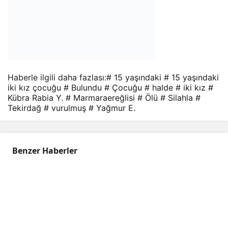
Haberle ilgili daha fazlası:
# 15 yaşındaki
# 15 yaşındaki
iki kız çocuğu
# Bulundu
# Çocuğu
# halde
# iki kız
#
Kübra Rabia Y.
# Marmaraereğlisi
# Ölü
# Silahla
#
Tekirdağ
# vurulmuş
# Yağmur E.
Benzer Haberler