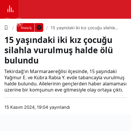
Yazı
15 yaşındaki iki kız çocuğu silahla
Asayiş
vurulmuş halde ölü bulundu
15 yaşındaki iki kız çocuğu
Boyutunu
silahla vurulmuş halde ölü
Ayarla
bulundu
15
Tekirdağ’ın Marmaraereğlisi ilçesinde, 15 yaşındaki
0
PAYLAŞ
yaşı
Yağmur E. ve Kübra Rabia Y. evde tabancayla vurulmuş
halde bulundu. Ailelerinin gençlerden haber alamaması
Küçük
100%
Dev
üzerine bir komşunun eve gitmesiyle olay ortaya çıktı.
nda
15 Kasım 2024, 19:04
yayınlandı
ki iki
Varsayılana
kız
dön