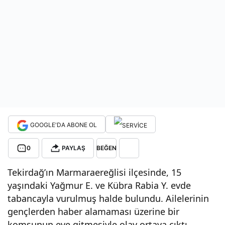
çoc
uğu
sila
hla
GOOGLE'DA ABONE OL
vur
0
PAYLAŞ
BEĞEN
ulm
Tekirdağ’ın Marmaraereğlisi ilçesinde, 15
uş
yaşındaki Yağmur E. ve Kübra Rabia Y. evde
tabancayla vurulmuş halde bulundu. Ailelerinin
hald
gençlerden haber alamaması üzerine bir
komşunun eve gitmesiyle olay ortaya çıktı.