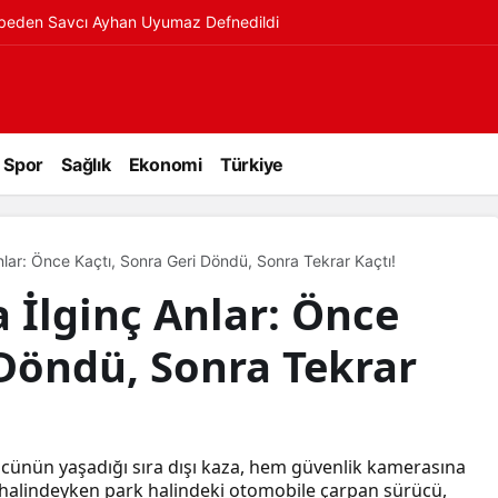
ybeden Savcı Ayhan Uyumaz Defnedildi
Spor
Sağlık
Ekonomi
Türkiye
lar: Önce Kaçtı, Sonra Geri Döndü, Sonra Tekrar Kaçtı!
 İlginç Anlar: Önce
 Döndü, Sonra Tekrar
rücünün yaşadığı sıra dışı kaza, hem güvenlik kamerasına
r halindeyken park halindeki otomobile çarpan sürücü,