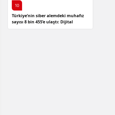
10
Türkiye’nin siber alemdeki muhafız
sayısı 8 bin 455’e ulaştı: Dijital
güvenliğimizi korumak için
çalışmalar artıyor!