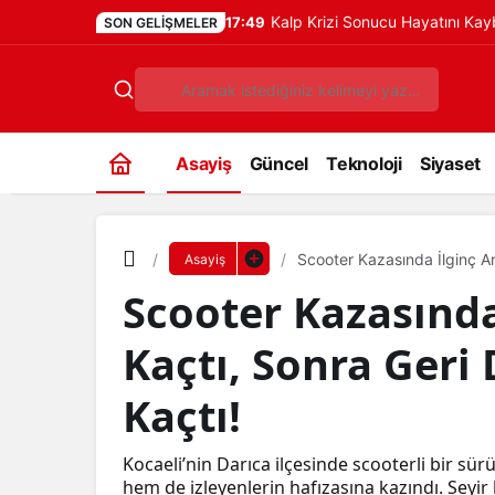
Kalp Krizi Sonucu Hayatını Ka
17:49
SON GELIŞMELER
Asayiş
Güncel
Teknoloji
Siyaset
Scooter Kazasında İlginç An
Asayiş
Scooter Kazasında
Kaçtı, Sonra Geri
Kaçtı!
Kocaeli’nin Darıca ilçesinde scooterli bir sü
hem de izleyenlerin hafızasına kazındı. Seyi