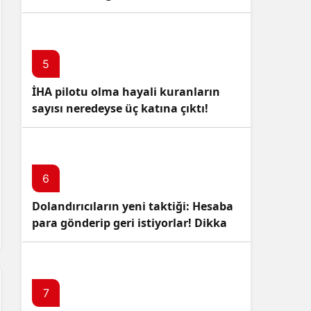
5
İHA pilotu olma hayali kuranların
sayısı neredeyse üç katına çıktı!
6
Dolandırıcıların yeni taktiği: Hesaba
para gönderip geri istiyorlar! Dikkat
Edin!
7