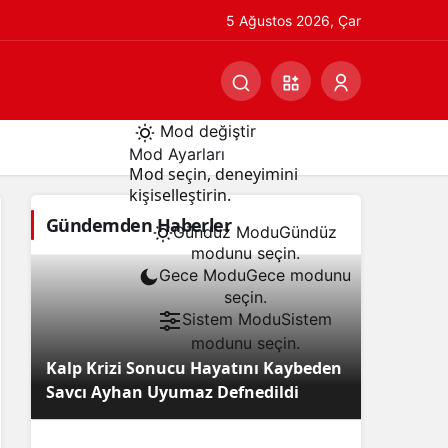
5 Ağustos 2026, Çar
Mod değiştir
Mod Ayarları
Mod seçin, deneyimini
kişiselleştirin.
Gündemden Haberler
Gündüz Modu
Gündüz
modunu seçin.
Gece Modu
Gece modunu
seçin.
Sistem Modu
Sistem
modunu seçin.
Kalp Krizi Sonucu Hayatını Kaybeden
Savcı Ayhan Uyumaz Defnedildi