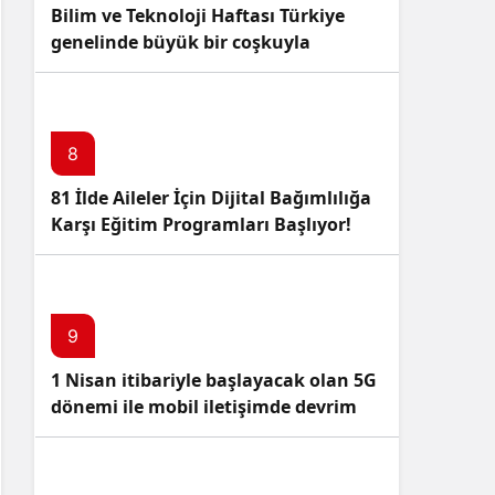
Bilim ve Teknoloji Haftası Türkiye
genelinde büyük bir coşkuyla
kutlandı: İşte Etkinlikler ve
Kutlamalar!
8
81 İlde Aileler İçin Dijital Bağımlılığa
Karşı Eğitim Programları Başlıyor!
9
1 Nisan itibariyle başlayacak olan 5G
dönemi ile mobil iletişimde devrim
başlıyor!