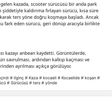
gelen kazada, scooter sürücüsü bir anda park
şiddetiyle kaldırıma fırlayan sürücü, kısa süre
lkarak ters yöne doğru koşmaya başladı. Ancak
 fark eden sürücü, geri dönüp aracıyla birlikte
ası kazayı anbean kaydetti. Görüntülerde,
ün savrulması, ardından kalkıp kaçması ve
rinden ayrılması açıkça görülüyor.
çirdi
# ilginç
# Kaza
# kocaeli
# Kocaelide
# koşan
#
rücü
# Sürücüsü
# ters
# yönde