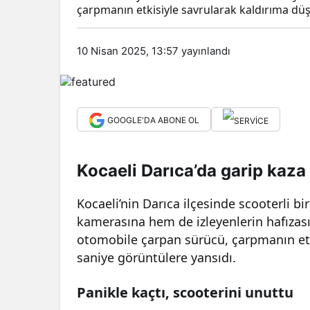
çarpmanın etkisiyle savrularak kaldırıma düş
10 Nisan 2025, 13:57
yayınlandı
GOOGLE'DA ABONE OL
Kocaeli Darıca’da garip kaz
Kocaeli’nin Darıca ilçesinde scooterli b
kamerasına hem de izleyenlerin hafızası
otomobile çarpan sürücü, çarpmanın etk
saniye görüntülere yansıdı.
Panikle kaçtı, scooterini unuttu