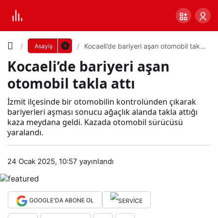
Yazı
Kocaeli’de bariyeri aşan otomobil takla
Asayiş
attı
Kocaeli’de bariyeri aşan
Boyutunu
otomobil takla attı
Ayarla
Koc
İzmit ilçesinde bir otomobilin kontrolünden çıkarak
bariyerleri aşması sonucu ağaçlık alanda takla attığı
0
PAYLAŞ
kaza meydana geldi. Kazada otomobil sürücüsü
aeli’
yaralandı.
Küçük
100%
Dev
de
24 Ocak 2025, 10:57
yayınlandı
bari
Varsayılana
GOOGLE'DA ABONE OL
yeri
dön