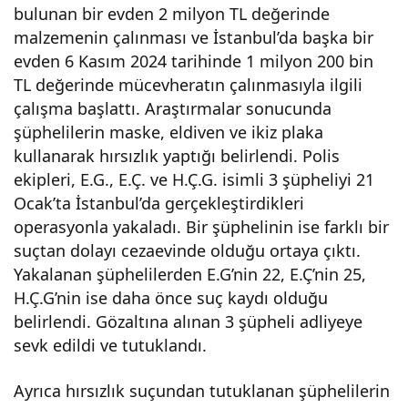
bulunan bir evden 2 milyon TL değerinde
Şüp
malzemenin çalınması ve İstanbul’da başka bir
evden 6 Kasım 2024 tarihinde 1 milyon 200 bin
heli
TL değerinde mücevheratın çalınmasıyla ilgili
çalışma başlattı. Araştırmalar sonucunda
Tut
şüphelilerin maske, eldiven ve ikiz plaka
kullanarak hırsızlık yaptığı belirlendi. Polis
ukla
ekipleri, E.G., E.Ç. ve H.Ç.G. isimli 3 şüpheliyi 21
Ocak’ta İstanbul’da gerçekleştirdikleri
ndı
operasyonla yakaladı. Bir şüphelinin ise farklı bir
suçtan dolayı cezaevinde olduğu ortaya çıktı.
Yakalanan şüphelilerden E.G’nin 22, E.Ç’nin 25,
H.Ç.G’nin ise daha önce suç kaydı olduğu
belirlendi. Gözaltına alınan 3 şüpheli adliyeye
sevk edildi ve tutuklandı.
Ayrıca hırsızlık suçundan tutuklanan şüphelilerin