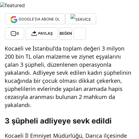
’da
GOOGLE'DA ABONE OL
Hırs
0
PAYLAŞ
BEĞEN
ızlık
Kocaeli ve İstanbul’da toplam değeri 3 milyon
200 bin TL olan malzeme ve ziynet eşyalarını
Ope
çalan 3 şüpheli, düzenlenen operasyonla
yakalandı. Adliyeye sevk edilen kadın şüphelinin
rasy
kucağında bir çocuk olması dikkat çekerken,
şüphelilerin evlerinde yapılan aramada hapis
onu
cezasıyla aranması bulunan 2 mahkum da
yakalandı.
nda
3 şüpheli adliyeye sevk edildi
3
Kocaeli İl Emniyet Müdürlüğü, Darıca ilçesinde