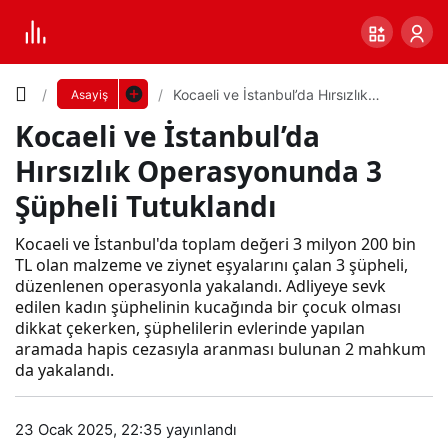
Yazı
Kocaeli ve İstanbul’da Hırsızlık
Asayiş
Operasyonunda 3 Şüpheli Tutuklandı
Kocaeli ve İstanbul’da
Boyutunu
Hırsızlık Operasyonunda 3
Ayarla
Şüpheli Tutuklandı
Koc
Kocaeli ve İstanbul'da toplam değeri 3 milyon 200 bin
0
PAYLAŞ
aeli
TL olan malzeme ve ziynet eşyalarını çalan 3 şüpheli,
düzenlenen operasyonla yakalandı. Adliyeye sevk
Küçük
100%
Dev
edilen kadın şüphelinin kucağında bir çocuk olması
ve
dikkat çekerken, şüphelilerin evlerinde yapılan
aramada hapis cezasıyla aranması bulunan 2 mahkum
da yakalandı.
İsta
Varsayılana
nbul
dön
23 Ocak 2025, 22:35
yayınlandı